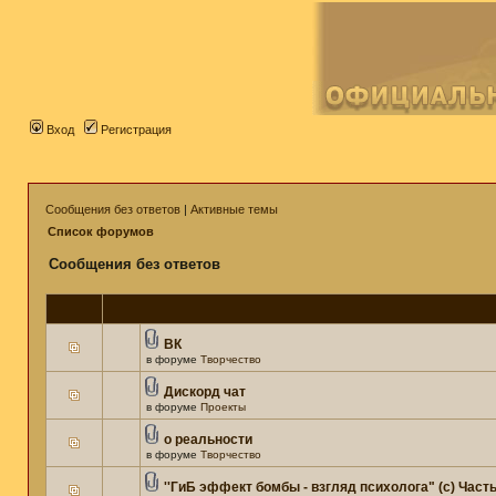
Вход
Регистрация
Сообщения без ответов
|
Активные темы
Список форумов
Сообщения без ответов
ВК
в форуме
Творчество
Дискорд чат
в форуме
Проекты
о реальности
в форуме
Творчество
''ГиБ эффект бомбы - взгляд психолога" (c) Часть