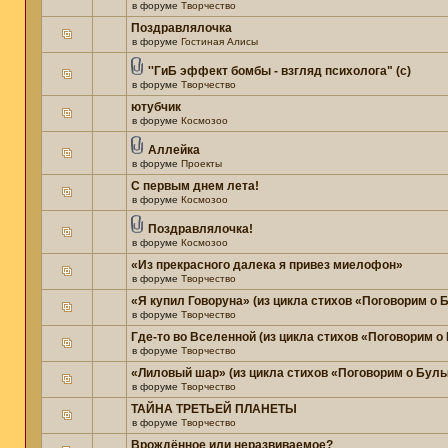
в форуме
Творчество
Поздравлялочка
в форуме
Гостиная Алисы
''ГиБ эффект бомбы - взгляд психолога" (c)
в форуме
Творчество
ютубчик
в форуме
Космозоо
Аллейка
в форуме
Проекты
С первым днем лета!
в форуме
Космозоо
Поздравлялочка!
в форуме
Космозоо
«Из прекрасного далека я привез миелофон»
в форуме
Творчество
«Я купил Говоруна» (из цикла стихов «Поговорим о
в форуме
Творчество
Где-то во Вселенной (из цикла стихов «Поговорим о
в форуме
Творчество
«Лиловый шар» (из цикла стихов «Поговорим о Бул
в форуме
Творчество
ТАЙНА ТРЕТЬЕЙ ПЛАНЕТЫ
в форуме
Творчество
Врождённое или неразвиваемое?