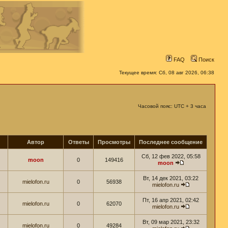
FAQ
Поиск
Текущее время: Сб, 08 авг 2026, 06:38
Часовой пояс: UTC + 3 часа
Автор
Ответы
Просмотры
Последнее сообщение
Сб, 12 фев 2022, 05:58
moon
0
149416
moon
Вт, 14 дек 2021, 03:22
mielofon.ru
0
56938
mielofon.ru
Пт, 16 апр 2021, 02:42
mielofon.ru
0
62070
mielofon.ru
Вт, 09 мар 2021, 23:32
mielofon.ru
0
49284