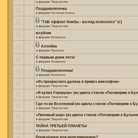
в форуме
Творчество
Поздравлялочка
в форуме
Гостиная Алисы
''ГиБ эффект бомбы - взгляд психолога" (c)
в форуме
Творчество
ютубчик
в форуме
Космозоо
Аллейка
в форуме
Проекты
С первым днем лета!
в форуме
Космозоо
Поздравлялочка!
в форуме
Космозоо
«Из прекрасного далека я привез миелофон»
в форуме
Творчество
«Я купил Говоруна» (из цикла стихов «Поговорим о Бу
в форуме
Творчество
Где-то во Вселенной (из цикла стихов «Поговорим о Б
в форуме
Творчество
«Лиловый шар» (из цикла стихов «Поговорим о Булыче
в форуме
Творчество
ТАЙНА ТРЕТЬЕЙ ПЛАНЕТЫ
в форуме
Творчество
Врождённое или неразвиваемое?