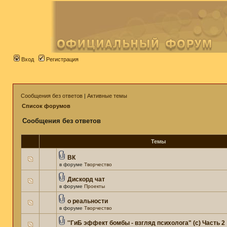
Вход
Регистрация
Сообщения без ответов
|
Активные темы
Список форумов
Сообщения без ответов
Темы
ВК
в форуме
Творчество
Дискорд чат
в форуме
Проекты
о реальности
в форуме
Творчество
''ГиБ эффект бомбы - взгляд психолога" (c) Часть 2