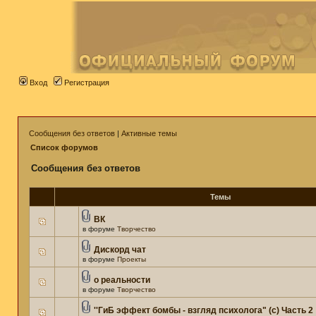
Вход
Регистрация
Сообщения без ответов
|
Активные темы
Список форумов
Сообщения без ответов
Темы
ВК
в форуме
Творчество
Дискорд чат
в форуме
Проекты
о реальности
в форуме
Творчество
''ГиБ эффект бомбы - взгляд психолога" (c) Часть 2