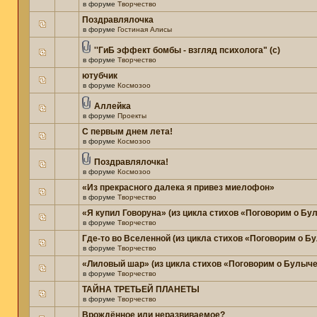
в форуме
Творчество
Поздравлялочка
в форуме
Гостиная Алисы
''ГиБ эффект бомбы - взгляд психолога" (c)
в форуме
Творчество
ютубчик
в форуме
Космозоо
Аллейка
в форуме
Проекты
С первым днем лета!
в форуме
Космозоо
Поздравлялочка!
в форуме
Космозоо
«Из прекрасного далека я привез миелофон»
в форуме
Творчество
«Я купил Говоруна» (из цикла стихов «Поговорим о Бу
в форуме
Творчество
Где-то во Вселенной (из цикла стихов «Поговорим о Б
в форуме
Творчество
«Лиловый шар» (из цикла стихов «Поговорим о Булыче
в форуме
Творчество
ТАЙНА ТРЕТЬЕЙ ПЛАНЕТЫ
в форуме
Творчество
Врождённое или неразвиваемое?