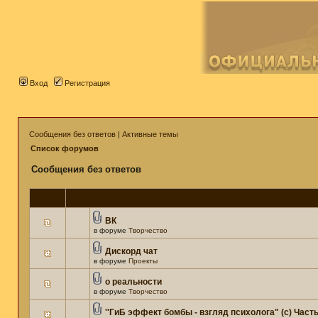
Вход
Регистрация
Сообщения без ответов
|
Активные темы
Список форумов
Сообщения без ответов
ВК
в форуме
Творчество
Дискорд чат
в форуме
Проекты
о реальности
в форуме
Творчество
''ГиБ эффект бомбы - взгляд психолога" (c) Часть