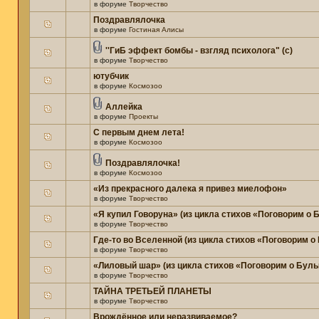
в форуме
Творчество
Поздравлялочка
в форуме
Гостиная Алисы
''ГиБ эффект бомбы - взгляд психолога" (c)
в форуме
Творчество
ютубчик
в форуме
Космозоо
Аллейка
в форуме
Проекты
С первым днем лета!
в форуме
Космозоо
Поздравлялочка!
в форуме
Космозоо
«Из прекрасного далека я привез миелофон»
в форуме
Творчество
«Я купил Говоруна» (из цикла стихов «Поговорим о
в форуме
Творчество
Где-то во Вселенной (из цикла стихов «Поговорим о
в форуме
Творчество
«Лиловый шар» (из цикла стихов «Поговорим о Бул
в форуме
Творчество
ТАЙНА ТРЕТЬЕЙ ПЛАНЕТЫ
в форуме
Творчество
Врождённое или неразвиваемое?