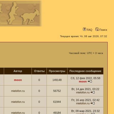
FAQ
Поиск
Текущее время: Чт, 06 авг 2026, 07:32
Часовой пояс: UTC + 3 часа
Автор
Ответы
Просмотры
Последнее сообщение
Сб, 12 фев 2022, 05:58
moon
0
149148
moon
Вт, 14 дек 2021, 03:22
mielofon.ru
0
56752
mielofon.ru
Пт, 16 апр 2021, 02:42
mielofon.ru
0
61944
mielofon.ru
Вт, 09 мар 2021, 23:32
mielofon.ru
0
49184