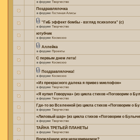
в форуме
Творчество
Поздравлялочка
в форуме
Гостиная Алисы
''ГиБ эффект бомбы - взгляд психолога" (c)
в форуме
Творчество
ютубчик
в форуме
Космозоо
Аллейка
в форуме
Проекты
С первым днем лета!
в форуме
Космозоо
Поздравлялочка!
в форуме
Космозоо
«Из прекрасного далека я привез миелофон»
в форуме
Творчество
«Я купил Говоруна» (из цикла стихов «Поговорим о Бу
в форуме
Творчество
Где-то во Вселенной (из цикла стихов «Поговорим о Б
в форуме
Творчество
«Лиловый шар» (из цикла стихов «Поговорим о Булыче
в форуме
Творчество
ТАЙНА ТРЕТЬЕЙ ПЛАНЕТЫ
в форуме
Творчество
Врождённое или неразвиваемое?