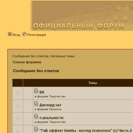
Вход
Регистрация
Сообщения без ответов
|
Активные темы
Список форумов
Сообщения без ответов
Темы
ВК
в форуме
Творчество
Дискорд чат
в форуме
Проекты
о реальности
в форуме
Творчество
''ГиБ эффект бомбы - взгляд психолога" (c) Часть 2