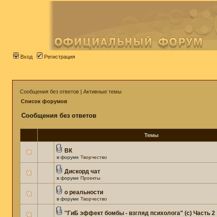
Вход
Регистрация
Сообщения без ответов
|
Активные темы
Список форумов
Сообщения без ответов
Темы
ВК
в форуме
Творчество
Дискорд чат
в форуме
Проекты
о реальности
в форуме
Творчество
''ГиБ эффект бомбы - взгляд психолога" (c) Часть 2