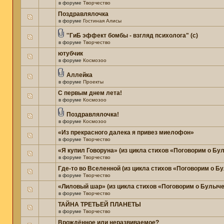
в форуме
Творчество
Поздравлялочка
в форуме
Гостиная Алисы
''ГиБ эффект бомбы - взгляд психолога" (c)
в форуме
Творчество
ютубчик
в форуме
Космозоо
Аллейка
в форуме
Проекты
С первым днем лета!
в форуме
Космозоо
Поздравлялочка!
в форуме
Космозоо
«Из прекрасного далека я привез миелофон»
в форуме
Творчество
«Я купил Говоруна» (из цикла стихов «Поговорим о Бу
в форуме
Творчество
Где-то во Вселенной (из цикла стихов «Поговорим о Б
в форуме
Творчество
«Лиловый шар» (из цикла стихов «Поговорим о Булыче
в форуме
Творчество
ТАЙНА ТРЕТЬЕЙ ПЛАНЕТЫ
в форуме
Творчество
Врождённое или неразвиваемое?