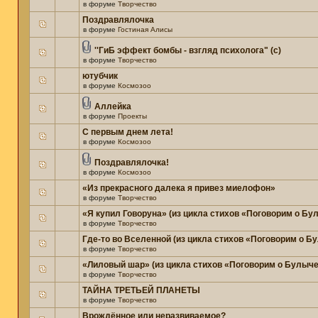
в форуме
Творчество
Поздравлялочка
в форуме
Гостиная Алисы
''ГиБ эффект бомбы - взгляд психолога" (c)
в форуме
Творчество
ютубчик
в форуме
Космозоо
Аллейка
в форуме
Проекты
С первым днем лета!
в форуме
Космозоо
Поздравлялочка!
в форуме
Космозоо
«Из прекрасного далека я привез миелофон»
в форуме
Творчество
«Я купил Говоруна» (из цикла стихов «Поговорим о Бу
в форуме
Творчество
Где-то во Вселенной (из цикла стихов «Поговорим о Б
в форуме
Творчество
«Лиловый шар» (из цикла стихов «Поговорим о Булыче
в форуме
Творчество
ТАЙНА ТРЕТЬЕЙ ПЛАНЕТЫ
в форуме
Творчество
Врождённое или неразвиваемое?