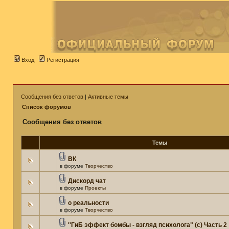
Вход
Регистрация
Сообщения без ответов
|
Активные темы
Список форумов
Сообщения без ответов
Темы
ВК
в форуме
Творчество
Дискорд чат
в форуме
Проекты
о реальности
в форуме
Творчество
''ГиБ эффект бомбы - взгляд психолога" (c) Часть 2