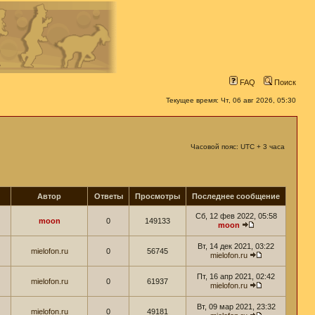
FAQ
Поиск
Текущее время: Чт, 06 авг 2026, 05:30
Часовой пояс: UTC + 3 часа
Автор
Ответы
Просмотры
Последнее сообщение
Сб, 12 фев 2022, 05:58
moon
0
149133
moon
Вт, 14 дек 2021, 03:22
mielofon.ru
0
56745
mielofon.ru
Пт, 16 апр 2021, 02:42
mielofon.ru
0
61937
mielofon.ru
Вт, 09 мар 2021, 23:32
mielofon.ru
0
49181