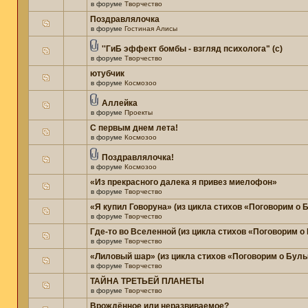
в форуме
Творчество
Поздравлялочка
в форуме
Гостиная Алисы
''ГиБ эффект бомбы - взгляд психолога" (c)
в форуме
Творчество
ютубчик
в форуме
Космозоо
Аллейка
в форуме
Проекты
С первым днем лета!
в форуме
Космозоо
Поздравлялочка!
в форуме
Космозоо
«Из прекрасного далека я привез миелофон»
в форуме
Творчество
«Я купил Говоруна» (из цикла стихов «Поговорим о
в форуме
Творчество
Где-то во Вселенной (из цикла стихов «Поговорим о
в форуме
Творчество
«Лиловый шар» (из цикла стихов «Поговорим о Бул
в форуме
Творчество
ТАЙНА ТРЕТЬЕЙ ПЛАНЕТЫ
в форуме
Творчество
Врождённое или неразвиваемое?