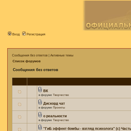
Вход
Регистрация
Сообщения без ответов
|
Активные темы
Список форумов
Сообщения без ответов
ВК
в форуме
Творчество
Дискорд чат
в форуме
Проекты
о реальности
в форуме
Творчество
''ГиБ эффект бомбы - взгляд психолога" (c) Часть