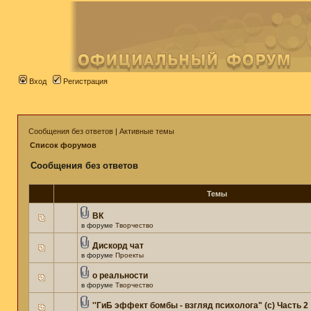
Вход
Регистрация
Сообщения без ответов
|
Активные темы
Список форумов
Сообщения без ответов
Темы
ВК
в форуме
Творчество
Дискорд чат
в форуме
Проекты
о реальности
в форуме
Творчество
''ГиБ эффект бомбы - взгляд психолога" (c) Часть 2