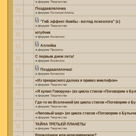
в форуме
Творчество
Поздравлялочка
в форуме
Гостиная Алисы
''ГиБ эффект бомбы - взгляд психолога" (c)
в форуме
Творчество
ютубчик
в форуме
Космозоо
Аллейка
в форуме
Проекты
С первым днем лета!
в форуме
Космозоо
Поздравлялочка!
в форуме
Космозоо
«Из прекрасного далека я привез миелофон»
в форуме
Творчество
«Я купил Говоруна» (из цикла стихов «Поговорим о Бу
в форуме
Творчество
Где-то во Вселенной (из цикла стихов «Поговорим о Б
в форуме
Творчество
«Лиловый шар» (из цикла стихов «Поговорим о Булыче
в форуме
Творчество
ТАЙНА ТРЕТЬЕЙ ПЛАНЕТЫ
в форуме
Творчество
Врождённое или неразвиваемое?