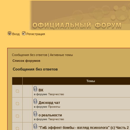
Вход
Регистрация
Сообщения без ответов
|
Активные темы
Список форумов
Сообщения без ответов
Темы
ВК
в форуме
Творчество
Дискорд чат
в форуме
Проекты
о реальности
в форуме
Творчество
''ГиБ эффект бомбы - взгляд психолога" (c) Часть 2