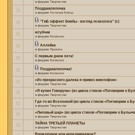
в форуме
Творчество
Поздравлялочка
в форуме
Гостиная Алисы
''ГиБ эффект бомбы - взгляд психолога" (c)
в форуме
Творчество
ютубчик
в форуме
Космозоо
Аллейка
в форуме
Проекты
С первым днем лета!
в форуме
Космозоо
Поздравлялочка!
в форуме
Космозоо
«Из прекрасного далека я привез миелофон»
в форуме
Творчество
«Я купил Говоруна» (из цикла стихов «Поговорим о Бу
в форуме
Творчество
Где-то во Вселенной (из цикла стихов «Поговорим о Б
в форуме
Творчество
«Лиловый шар» (из цикла стихов «Поговорим о Булыче
в форуме
Творчество
ТАЙНА ТРЕТЬЕЙ ПЛАНЕТЫ
в форуме
Творчество
Врождённое или неразвиваемое?