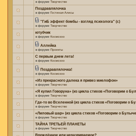
в форуме
Творчество
Поздравлялочка
в форуме
Гостиная Алисы
''ГиБ эффект бомбы - взгляд психолога" (c)
в форуме
Творчество
ютубчик
в форуме
Космозоо
Аллейка
в форуме
Проекты
С первым днем лета!
в форуме
Космозоо
Поздравлялочка!
в форуме
Космозоо
«Из прекрасного далека я привез миелофон»
в форуме
Творчество
«Я купил Говоруна» (из цикла стихов «Поговорим о Бу
в форуме
Творчество
Где-то во Вселенной (из цикла стихов «Поговорим о Б
в форуме
Творчество
«Лиловый шар» (из цикла стихов «Поговорим о Булыче
в форуме
Творчество
ТАЙНА ТРЕТЬЕЙ ПЛАНЕТЫ
в форуме
Творчество
Врождённое или неразвиваемое?