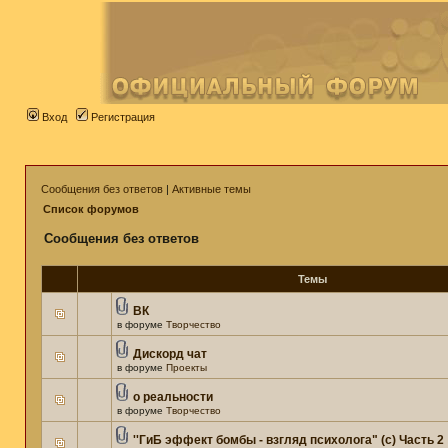
Вход
Регистрация
Сообщения без ответов
|
Активные темы
Список форумов
Сообщения без ответов
Темы
ВК
в форуме
Творчество
Дискорд чат
в форуме
Проекты
о реальности
в форуме
Творчество
''ГиБ эффект бомбы - взгляд психолога" (c) Часть 2