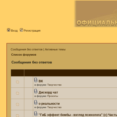
Вход
Регистрация
Сообщения без ответов
|
Активные темы
Список форумов
Сообщения без ответов
ВК
в форуме
Творчество
Дискорд чат
в форуме
Проекты
о реальности
в форуме
Творчество
''ГиБ эффект бомбы - взгляд психолога" (c) Часть