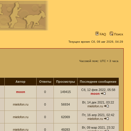
FAQ
Поиск
Текущее время: Сб, 08 авг 2026, 04:29
Часовой пояс: UTC + 3 часа
Автор
Ответы
Просмотры
Последнее сообщение
Сб, 12 фев 2022, 05:58
moon
0
149415
moon
Вт, 14 дек 2021, 03:22
mielofon.ru
0
56934
mielofon.ru
Пт, 16 апр 2021, 02:42
mielofon.ru
0
62069
mielofon.ru
Вт, 09 мар 2021, 23:32
mielofon.ru
0
49283