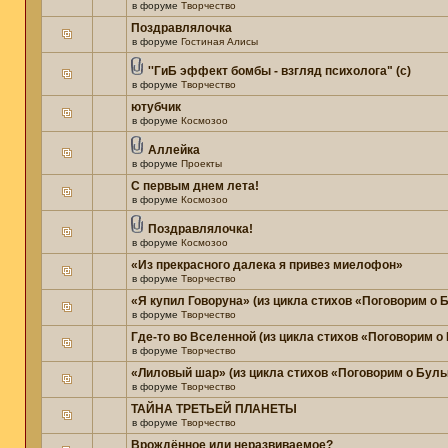
в форуме
Творчество
Поздравлялочка
в форуме
Гостиная Алисы
''ГиБ эффект бомбы - взгляд психолога" (c)
в форуме
Творчество
ютубчик
в форуме
Космозоо
Аллейка
в форуме
Проекты
С первым днем лета!
в форуме
Космозоо
Поздравлялочка!
в форуме
Космозоо
«Из прекрасного далека я привез миелофон»
в форуме
Творчество
«Я купил Говоруна» (из цикла стихов «Поговорим о
в форуме
Творчество
Где-то во Вселенной (из цикла стихов «Поговорим о
в форуме
Творчество
«Лиловый шар» (из цикла стихов «Поговорим о Бул
в форуме
Творчество
ТАЙНА ТРЕТЬЕЙ ПЛАНЕТЫ
в форуме
Творчество
Врождённое или неразвиваемое?