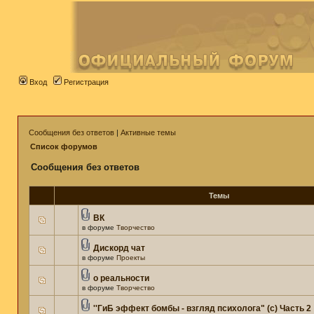
Вход
Регистрация
Сообщения без ответов
|
Активные темы
Список форумов
Сообщения без ответов
Темы
ВК
в форуме
Творчество
Дискорд чат
в форуме
Проекты
о реальности
в форуме
Творчество
''ГиБ эффект бомбы - взгляд психолога" (c) Часть 2