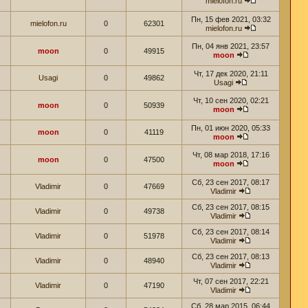
mielofon.ru
Пн, 15 фев 2021, 03:32
mielofon.ru
0
62301
mielofon.ru
Пн, 04 янв 2021, 23:57
moon
0
49915
moon
Чт, 17 дек 2020, 21:11
Usagi
0
49862
Usagi
Чт, 10 сен 2020, 02:21
moon
0
50939
moon
Пн, 01 июн 2020, 05:33
moon
0
41119
moon
Чт, 08 мар 2018, 17:16
moon
0
47500
moon
Сб, 23 сен 2017, 08:17
Vladimir
0
47669
Vladimir
Сб, 23 сен 2017, 08:15
Vladimir
0
49738
Vladimir
Сб, 23 сен 2017, 08:14
Vladimir
0
51978
Vladimir
Сб, 23 сен 2017, 08:13
Vladimir
0
48940
Vladimir
Чт, 07 сен 2017, 22:21
Vladimir
0
47190
Vladimir
Сб, 28 мар 2015, 06:44