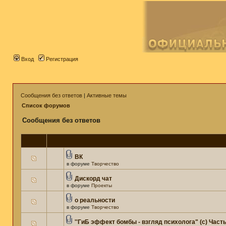
Вход
Регистрация
Сообщения без ответов
|
Активные темы
Список форумов
Сообщения без ответов
ВК
в форуме
Творчество
Дискорд чат
в форуме
Проекты
о реальности
в форуме
Творчество
''ГиБ эффект бомбы - взгляд психолога" (c) Часть