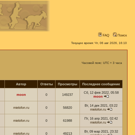
FAQ
Поиск
Текущее время: Чт, 06 авг 2026, 16:10
Часовой пояс: UTC + 3 часа
Автор
Ответы
Просмотры
Последнее сообщение
Сб, 12 фев 2022, 05:58
moon
0
149237
moon
Вт, 14 дек 2021, 03:22
mielofon.ru
0
56820
mielofon.ru
Пт, 16 апр 2021, 02:42
mielofon.ru
0
61988
mielofon.ru
Вт, 09 мар 2021, 23:32
mielofon.ru
0
49213