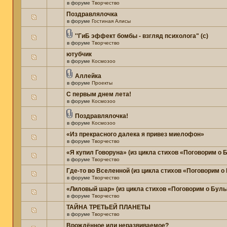
в форуме
Творчество
Поздравлялочка
в форуме
Гостиная Алисы
''ГиБ эффект бомбы - взгляд психолога" (c)
в форуме
Творчество
ютубчик
в форуме
Космозоо
Аллейка
в форуме
Проекты
С первым днем лета!
в форуме
Космозоо
Поздравлялочка!
в форуме
Космозоо
«Из прекрасного далека я привез миелофон»
в форуме
Творчество
«Я купил Говоруна» (из цикла стихов «Поговорим о
в форуме
Творчество
Где-то во Вселенной (из цикла стихов «Поговорим о
в форуме
Творчество
«Лиловый шар» (из цикла стихов «Поговорим о Бул
в форуме
Творчество
ТАЙНА ТРЕТЬЕЙ ПЛАНЕТЫ
в форуме
Творчество
Врождённое или неразвиваемое?