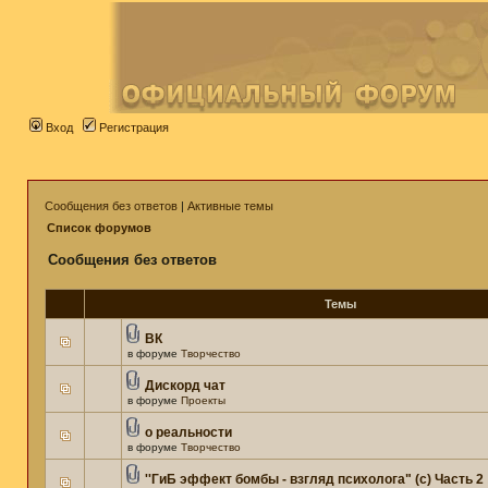
Вход
Регистрация
Сообщения без ответов
|
Активные темы
Список форумов
Сообщения без ответов
Темы
ВК
в форуме
Творчество
Дискорд чат
в форуме
Проекты
о реальности
в форуме
Творчество
''ГиБ эффект бомбы - взгляд психолога" (c) Часть 2