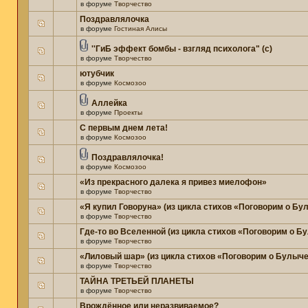
в форуме
Творчество
Поздравлялочка
в форуме
Гостиная Алисы
''ГиБ эффект бомбы - взгляд психолога" (c)
в форуме
Творчество
ютубчик
в форуме
Космозоо
Аллейка
в форуме
Проекты
С первым днем лета!
в форуме
Космозоо
Поздравлялочка!
в форуме
Космозоо
«Из прекрасного далека я привез миелофон»
в форуме
Творчество
«Я купил Говоруна» (из цикла стихов «Поговорим о Бу
в форуме
Творчество
Где-то во Вселенной (из цикла стихов «Поговорим о Б
в форуме
Творчество
«Лиловый шар» (из цикла стихов «Поговорим о Булыче
в форуме
Творчество
ТАЙНА ТРЕТЬЕЙ ПЛАНЕТЫ
в форуме
Творчество
Врождённое или неразвиваемое?