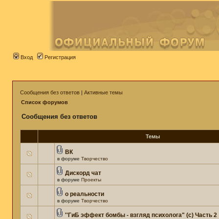
Вход
Регистрация
Сообщения без ответов
|
Активные темы
Список форумов
Сообщения без ответов
Темы
ВК
в форуме
Творчество
Дискорд чат
в форуме
Проекты
о реальности
в форуме
Творчество
''ГиБ эффект бомбы - взгляд психолога" (c) Часть 2