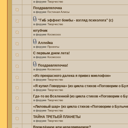
в форуме
Творчество
Поздравлялочка
в форуме
Гостиная Алисы
''ГиБ эффект бомбы - взгляд психолога" (c)
в форуме
Творчество
ютубчик
в форуме
Космозоо
Аллейка
в форуме
Проекты
С первым днем лета!
в форуме
Космозоо
Поздравлялочка!
в форуме
Космозоо
«Из прекрасного далека я привез миелофон»
в форуме
Творчество
«Я купил Говоруна» (из цикла стихов «Поговорим о Бу
в форуме
Творчество
Где-то во Вселенной (из цикла стихов «Поговорим о Б
в форуме
Творчество
«Лиловый шар» (из цикла стихов «Поговорим о Булыче
в форуме
Творчество
ТАЙНА ТРЕТЬЕЙ ПЛАНЕТЫ
в форуме
Творчество
Врождённое или неразвиваемое?