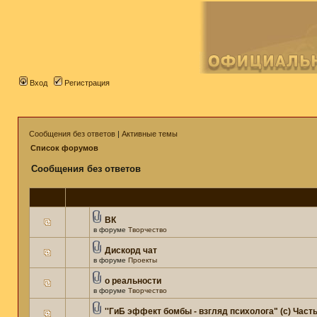
Вход
Регистрация
Сообщения без ответов
|
Активные темы
Список форумов
Сообщения без ответов
ВК
в форуме
Творчество
Дискорд чат
в форуме
Проекты
о реальности
в форуме
Творчество
''ГиБ эффект бомбы - взгляд психолога" (c) Часть