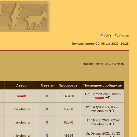
FAQ
Поиск
Текущее время: Сб, 08 авг 2026, 10:28
Часовой пояс: UTC + 3 часа
Автор
Ответы
Просмотры
Последнее сообщение
Сб, 12 фев 2022, 05:58
moon
0
149420
moon
Вт, 14 дек 2021, 03:22
mielofon.ru
0
56938
mielofon.ru
Пт, 16 апр 2021, 02:42
mielofon.ru
0
62070
mielofon.ru
Вт, 09 мар 2021, 23:32
mielofon.ru
0
49284