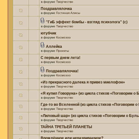
в форуме
Творчество
Поздравлялочка
в форуме
Гостиная Алисы
''ГиБ эффект бомбы - взгляд психолога" (c)
в форуме
Творчество
ютубчик
в форуме
Космозоо
Аллейка
в форуме
Проекты
С первым днем лета!
в форуме
Космозоо
Поздравлялочка!
в форуме
Космозоо
«Из прекрасного далека я привез миелофон»
в форуме
Творчество
«Я купил Говоруна» (из цикла стихов «Поговорим о
в форуме
Творчество
Где-то во Вселенной (из цикла стихов «Поговорим о
в форуме
Творчество
«Лиловый шар» (из цикла стихов «Поговорим о Бул
в форуме
Творчество
ТАЙНА ТРЕТЬЕЙ ПЛАНЕТЫ
в форуме
Творчество
Врождённое или неразвиваемое?