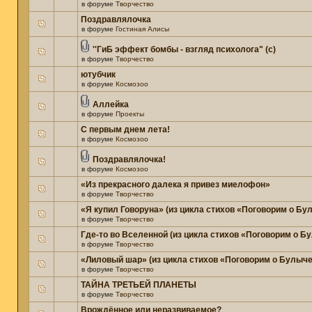
в форуме
Творчество
Поздравлялочка
в форуме
Гостиная Алисы
''ГиБ эффект бомбы - взгляд психолога" (c)
в форуме
Творчество
ютубчик
в форуме
Космозоо
Аллейка
в форуме
Проекты
С первым днем лета!
в форуме
Космозоо
Поздравлялочка!
в форуме
Космозоо
«Из прекрасного далека я привез миелофон»
в форуме
Творчество
«Я купил Говоруна» (из цикла стихов «Поговорим о Бу
в форуме
Творчество
Где-то во Вселенной (из цикла стихов «Поговорим о Б
в форуме
Творчество
«Лиловый шар» (из цикла стихов «Поговорим о Булыче
в форуме
Творчество
ТАЙНА ТРЕТЬЕЙ ПЛАНЕТЫ
в форуме
Творчество
Врождённое или неразвиваемое?