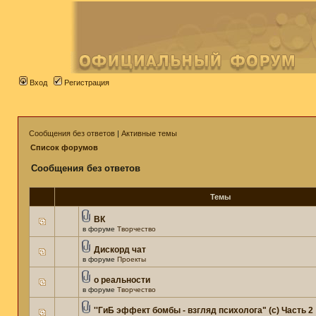
Вход
Регистрация
Сообщения без ответов
|
Активные темы
Список форумов
Сообщения без ответов
Темы
ВК
в форуме
Творчество
Дискорд чат
в форуме
Проекты
о реальности
в форуме
Творчество
''ГиБ эффект бомбы - взгляд психолога" (c) Часть 2