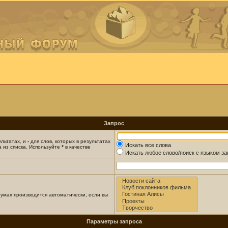
Запрос
ультатах, и
-
для слов, которых в результатах
Искать все слова
 из списка. Используйте
*
в качестве
Искать любое слово/поиск с языком з
умах производится автоматически, если вы
Параметры запроса