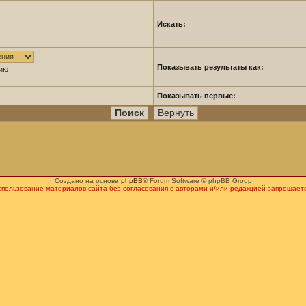
Искать:
Показывать результаты как:
нию
Показывать первые:
Создано на основе
phpBB
® Forum Software © phpBB Group
спользование материалов сайта без согласования с авторами и/или редакцией запрещаетс