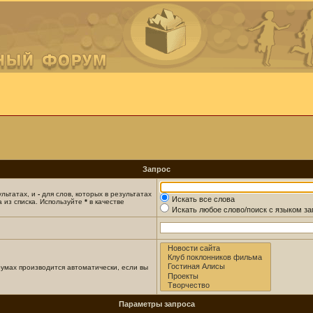
Запрос
ультатах, и
-
для слов, которых в результатах
Искать все слова
 из списка. Используйте
*
в качестве
Искать любое слово/поиск с языком з
умах производится автоматически, если вы
Параметры запроса