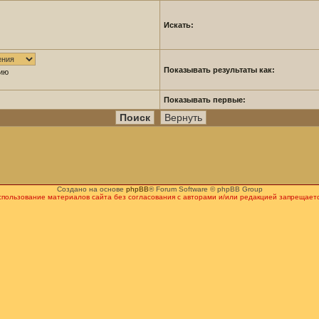
Искать:
Показывать результаты как:
нию
Показывать первые:
Создано на основе
phpBB
® Forum Software © phpBB Group
спользование материалов сайта без согласования с авторами и/или редакцией запрещаетс