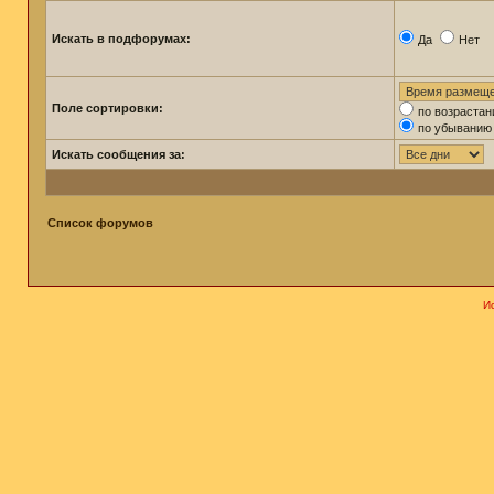
Искать в подфорумах:
Да
Нет
Поле сортировки:
по возраста
по убыванию
Искать сообщения за:
Список форумов
И