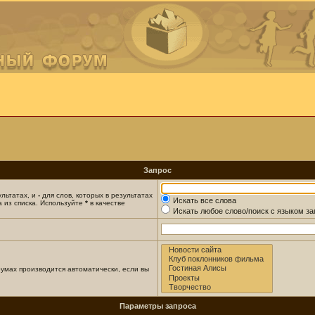
Запрос
ультатах, и
-
для слов, которых в результатах
Искать все слова
 из списка. Используйте
*
в качестве
Искать любое слово/поиск с языком з
умах производится автоматически, если вы
Параметры запроса