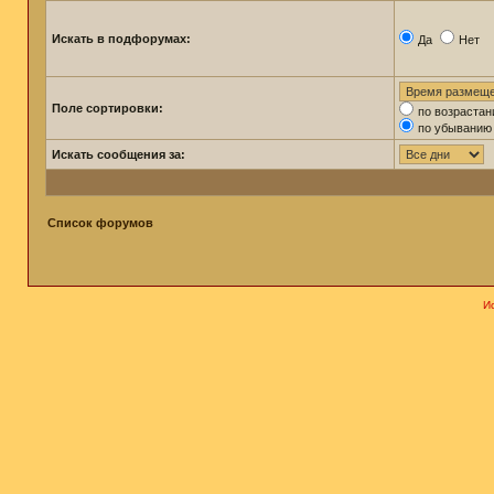
Искать в подфорумах:
Да
Нет
Поле сортировки:
по возраста
по убыванию
Искать сообщения за:
Список форумов
И