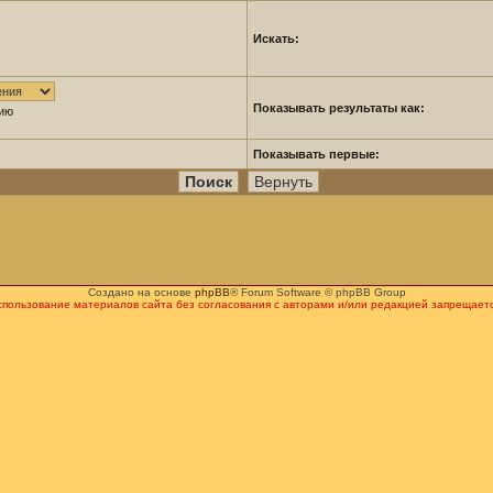
Искать:
Показывать результаты как:
нию
Показывать первые:
Создано на основе
phpBB
® Forum Software © phpBB Group
спользование материалов сайта без согласования с авторами и/или редакцией запрещаетс