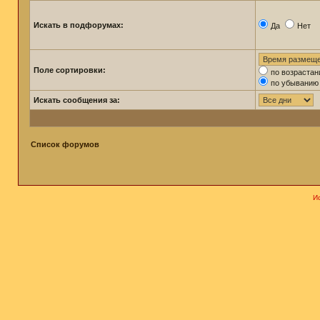
Искать в подфорумах:
Да
Нет
Поле сортировки:
по возраста
по убыванию
Искать сообщения за:
Список форумов
И