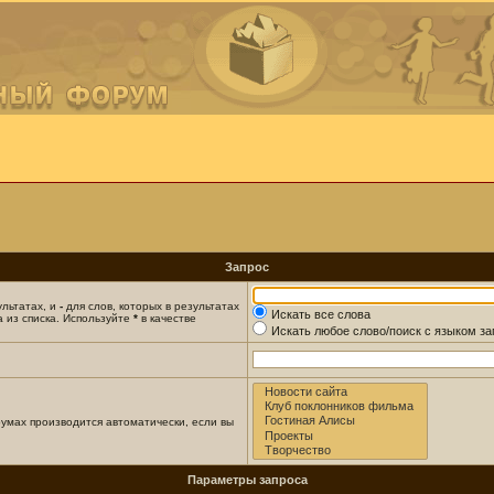
Запрос
ультатах, и
-
для слов, которых в результатах
Искать все слова
 из списка. Используйте
*
в качестве
Искать любое слово/поиск с языком з
умах производится автоматически, если вы
Параметры запроса