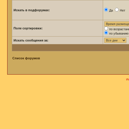
Искать в подфорумах:
Да
Нет
Поле сортировки:
по возраста
по убыванию
Искать сообщения за:
Список форумов
И