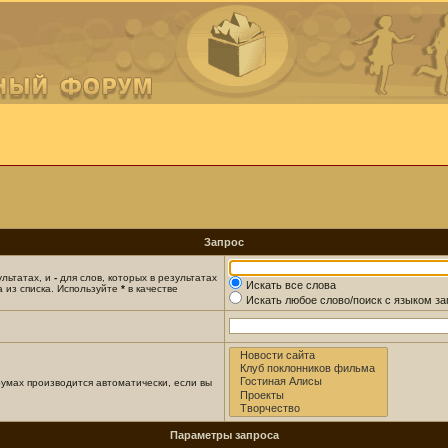
Запрос
ультатах, и
-
для слов, которых в результатах
Искать все слова
 из списка. Используйте
*
в качестве
Искать любое слово/поиск с языком з
умах производится автоматически, если вы
Параметры запроса