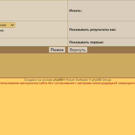
Искать:
Показывать результаты как:
нию
Показывать первые:
Создано на основе
phpBB
® Forum Software © phpBB Group
спользование материалов сайта без согласования с авторами и/или редакцией запрещаетс