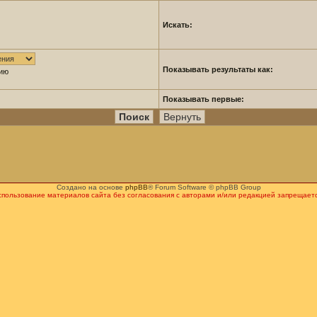
Искать:
Показывать результаты как:
нию
Показывать первые:
Создано на основе
phpBB
® Forum Software © phpBB Group
спользование материалов сайта без согласования с авторами и/или редакцией запрещаетс