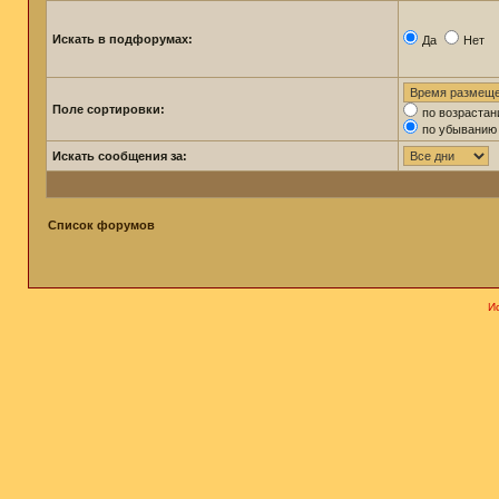
Искать в подфорумах:
Да
Нет
Поле сортировки:
по возраста
по убыванию
Искать сообщения за:
Список форумов
И