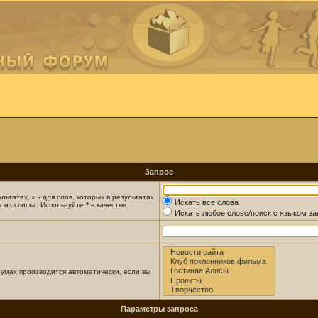
Запрос
ультатах, и
-
для слов, которых в результатах
Искать все слова
 из списка. Используйте
*
в качестве
Искать любое слово/поиск с языком з
умах производится автоматически, если вы
Параметры запроса