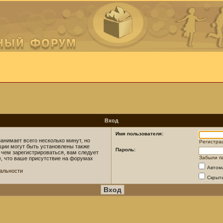
Вход
Имя пользователя:
анимает всего несколько минут, но
Регистра
ции могут быть установлены также
Пароль:
 чем зарегистрироваться, вам следует
Забыли п
е, что ваше присутствие на форумах
Автом
альности
Скрыт