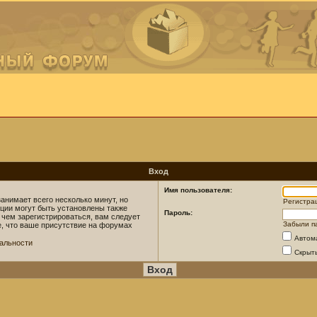
Вход
Имя пользователя:
анимает всего несколько минут, но
Регистра
ции могут быть установлены также
Пароль:
 чем зарегистрироваться, вам следует
Забыли п
е, что ваше присутствие на форумах
Автом
альности
Скрыт