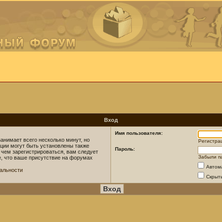
Вход
Имя пользователя:
анимает всего несколько минут, но
Регистра
ции могут быть установлены также
Пароль:
 чем зарегистрироваться, вам следует
Забыли п
е, что ваше присутствие на форумах
Автом
альности
Скрыт