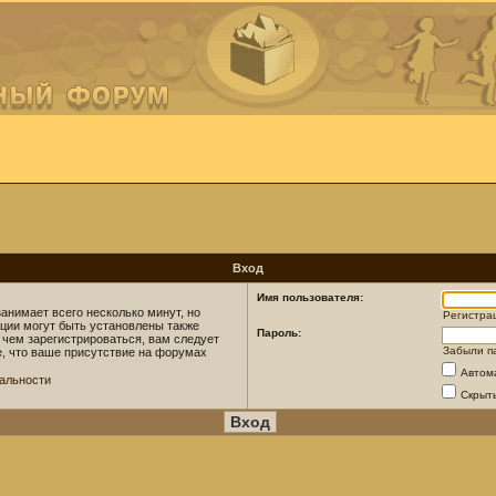
Вход
Имя пользователя:
анимает всего несколько минут, но
Регистра
ции могут быть установлены также
Пароль:
 чем зарегистрироваться, вам следует
Забыли п
е, что ваше присутствие на форумах
Автом
альности
Скрыт