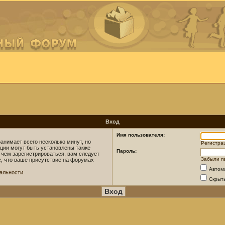
Вход
Имя пользователя:
анимает всего несколько минут, но
Регистра
ции могут быть установлены также
Пароль:
 чем зарегистрироваться, вам следует
Забыли п
е, что ваше присутствие на форумах
Автом
альности
Скрыт