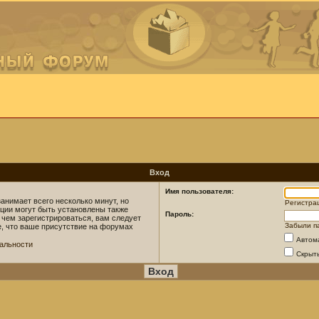
Вход
Имя пользователя:
анимает всего несколько минут, но
Регистра
ции могут быть установлены также
Пароль:
 чем зарегистрироваться, вам следует
Забыли п
е, что ваше присутствие на форумах
Автом
альности
Скрыт