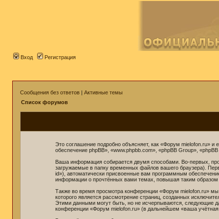
Вход
Регистрация
Сообщения без ответов
|
Активные темы
Список форумов
Это соглашение подробно объясняет, как «Форум mielofon.ru» и е
обеспечение phpBB», «www.phpbb.com», «phpBB Group», «phpBB
Ваша информация собирается двумя способами. Во-первых, про
загружаемые в папку временных файлов вашего браузера). Перв
id»), автоматически присвоенные вам программным обеспечением
информации о прочтённых вами темах, повышая таким образом
Также во время просмотра конференции «Форум mielofon.ru» мы
которого является рассмотрение страниц, созданных исключит
Этими данными могут быть, но не исчерпываются, следующие д
конференции «Форум mielofon.ru» (в дальнейшем «ваша учётная