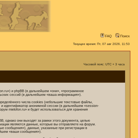
FAQ
Поиск
Текущее время: Пт, 07 авг 2026, 11:53
Часовой пояс: UTC + 3 часа
ofon.ru») и phpBB (в дальнейшем «они», «программное
льских сессий (в дальнейшем «ваша информация»).
ределённого числа cookies (небольшие текстовые файлы,
) и идентификатор анонимной сессии (в дальнейшем «session-
рум mielofon.ru» и будет использоваться для хранения
, однако они выходят за рамки этого документа, целью
мации являются данные, которые вы отправляете на форум.
е сообщения»), данные, указанные при регистрации в
ейшем «ваши сообщения»).