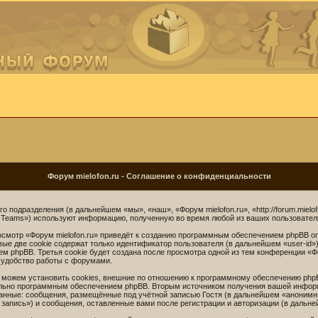
Форум mielofon.ru - Соглашение о конфиденциальности
го подразделения (в дальнейшем «мы», «наш», «Форум mielofon.ru», «http://forum.miel
 Teams») используют информацию, полученную во время любой из ваших пользовате
смотр «Форум mielofon.ru» приведёт к созданию программным обеспечением phpBB оп
ые две cookie содержат только идентификатор пользователя (в дальнейшем «user-id»
 phpBB. Третья cookie будет создана после просмотра одной из тем конференции «Фо
 удобство работы с форумами.
 можем установить cookies, внешние по отношению к программному обеспечению phpBB
ельно программным обеспечением phpBB. Вторым источником получения вашей инфор
анные: сообщения, размещённые под учётной записью Гостя (в дальнейшем «анонимны
 запись») и сообщения, оставленные вами после регистрации и авторизации (в дальн