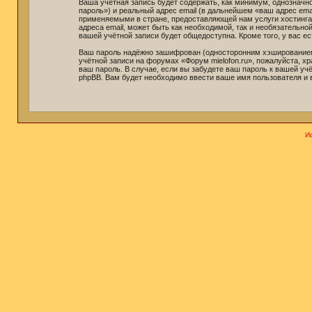
Ваша учётная запись будет содержать, как минимум, однознач
пароль») и реальный адрес email (в дальнейшем «ваш адрес em
применяемыми в стране, предоставляющей нам услуги хостинга.
адреса email, может быть как необходимой, так и необязательн
вашей учётной записи будет общедоступна. Кроме того, у вас 
Ваш пароль надёжно зашифрован (односторонним хэшированием).
учётной записи на форумах «Форум mielofon.ru», пожалуйста, хра
ваш пароль. В случае, если вы забудете ваш пароль к вашей 
phpBB. Вам будет необходимо ввести ваше имя пользователя и 
И