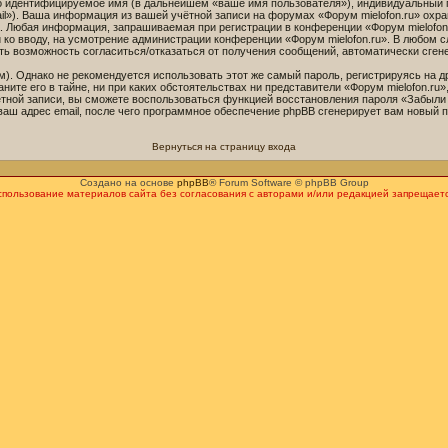
но идентифицируемое имя (в дальнейшем «ваше имя пользователя»), индивидуальный 
ail»). Ваша информация из вашей учётной записи на форумах «Форум mielofon.ru» ох
 Любая информация, запрашиваемая при регистрации в конференции «Форум mielofon.
ой ко вводу, на усмотрение администрации конференции «Форум mielofon.ru». В любом 
есть возможность согласиться/отказаться от получения сообщений, автоматически с
 Однако не рекомендуется использовать этот же самый пароль, регистрируясь на др
ните его в тайне, ни при каких обстоятельствах ни представители «Форум mielofon.ru»
учётной записи, вы сможете воспользоваться функцией восстановления пароля «Забы
ваш адрес email, после чего программное обеспечение phpBB сгенерирует вам новый п
Вернуться на страницу входа
Создано на основе
phpBB
® Forum Software © phpBB Group
спользование материалов сайта без согласования с авторами и/или редакцией запрещаетс