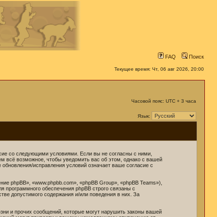
FAQ
Поиск
Текущее время: Чт, 06 авг 2026, 20:00
Часовой пояс: UTC + 3 часа
Язык:
ласие со следующими условиями. Если вы не согласны с ними,
ем всё возможное, чтобы уведомить вас об этом, однако с вашей
е обновления/исправления условий означает ваше согласие с
ние phpBB», «www.phpbb.com», «phpBB Group», «phpBB Teams»),
ля программного обеспечения phpBB строго связаны с
стве допустимого содержания и/или поведения в них. За
зни и прочих сообщений, которые могут нарушить законы вашей