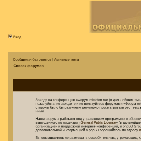
Вход
Сообщения без ответов
|
Активные темы
Список форумов
Заходя на конференцию «Форум mielofon.ru» (в дальнейшем «мы»,
пожалуйста, не заходите и не пользуйтесь форумами «Форум mie
стороны было бы разумным регулярно просматривать этот текст 
ними.
Наши форумы работают под управлением программного обеспече
выпущенного по лицензии «
General Public License
» (в дальнейше
организацией и поддержкой интернет-конференций, и phpBB Grou
дополнительной информацией о phpBB обращайтесь по адресу
h
Вы соглашаетесь не размещать оскорбительных, угрожающих, к