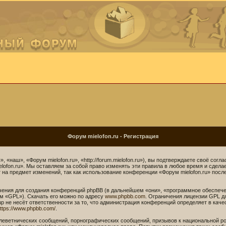
Форум mielofon.ru - Регистрация
 «наш», «Форум mielofon.ru», «http://forum.mielofon.ru»), вы подтверждаете своё сог
lofon.ru». Мы оставляем за собой право изменять эти правила в любое время и сдела
на предмет изменений, так как использование конференции «Форум mielofon.ru» посл
ния для создания конференций phpBB (в дальнейшем «они», «программное обеспече
м «GPL»). Скачать его можно по адресу
www.phpbb.com
. Ограничения лицензии GPL д
p не несёт ответственности за то, что администрация конференций определяет в каче
ttps://www.phpbb.com/
.
леветнических сообщений, порнографических сообщений, призывов к национальной ро