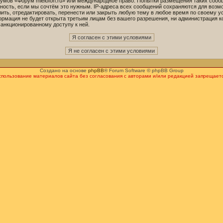
орумов «Форум mielofon.ru» или международное право. Попытки размещения таких соо
ность, если мы сочтём это нужным. IP-адреса всех сообщений сохраняются для возмо
ть, отредактировать, перенести или закрыть любую тему в любое время по своему ус
ормация не будет открыта третьим лицам без вашего разрешения, ни администрация к
санкционированному доступу к ней.
Создано на основе
phpBB
® Forum Software © phpBB Group
спользование материалов сайта без согласования с авторами и/или редакцией запрещаетс