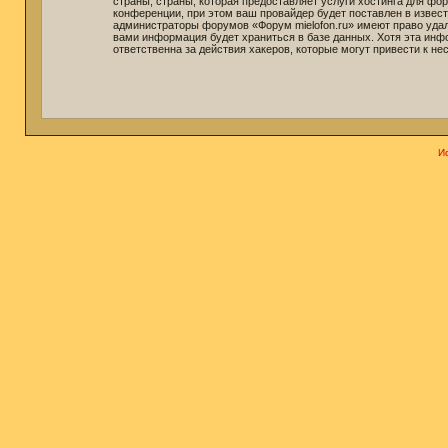
страны, страны, которая предоставляет услуги хостинга для ф
конференции, при этом ваш провайдер будет поставлен в извест
администраторы форумов «Форум mielofon.ru» имеют право удали
вами информация будет храниться в базе данных. Хотя эта инф
ответственна за действия хакеров, которые могут привести к не
И