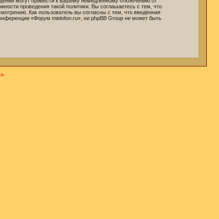
бщений могут привести к вашему немедленному отключению от
жности проведения такой политики. Вы соглашаетесь с тем, что
мотрению. Как пользователь вы согласны с тем, что введённая
онференции «Форум mielofon.ru», ни phpBB Group не может быть
я.