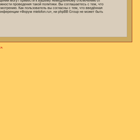
бщений могут привести к вашему немедленному отключению от
жности проведения такой политики. Вы соглашаетесь с тем, что
мотрению. Как пользователь вы согласны с тем, что введённая
онференции «Форум mielofon.ru», ни phpBB Group не может быть
я.