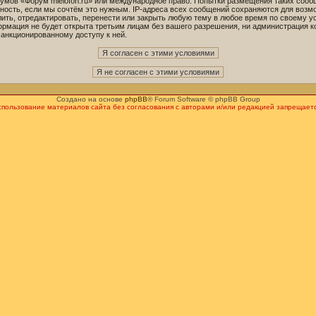
орумов «Форум mielofon.ru» или международное право. Попытки размещения таких соо
ность, если мы сочтём это нужным. IP-адреса всех сообщений сохраняются для возмо
ть, отредактировать, перенести или закрыть любую тему в любое время по своему ус
ормация не будет открыта третьим лицам без вашего разрешения, ни администрация к
санкционированному доступу к ней.
Создано на основе
phpBB
® Forum Software © phpBB Group
спользование материалов сайта без согласования с авторами и/или редакцией запрещаетс