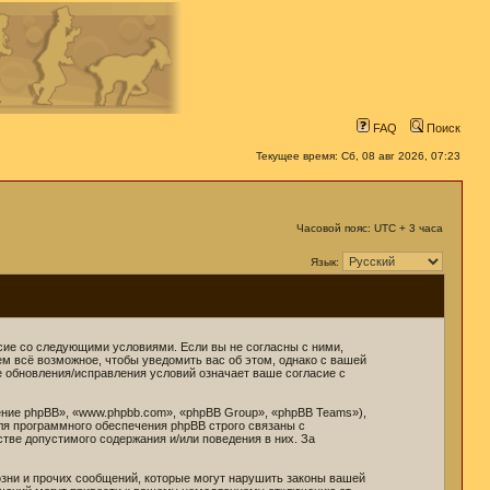
FAQ
Поиск
Текущее время: Сб, 08 авг 2026, 07:23
Часовой пояс: UTC + 3 часа
Язык:
ласие со следующими условиями. Если вы не согласны с ними,
ем всё возможное, чтобы уведомить вас об этом, однако с вашей
е обновления/исправления условий означает ваше согласие с
ние phpBB», «www.phpbb.com», «phpBB Group», «phpBB Teams»),
ля программного обеспечения phpBB строго связаны с
стве допустимого содержания и/или поведения в них. За
зни и прочих сообщений, которые могут нарушить законы вашей