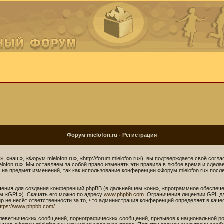
Форум mielofon.ru - Регистрация
 «наш», «Форум mielofon.ru», «http://forum.mielofon.ru»), вы подтверждаете своё сог
lofon.ru». Мы оставляем за собой право изменять эти правила в любое время и сдела
на предмет изменений, так как использование конференции «Форум mielofon.ru» посл
ния для создания конференций phpBB (в дальнейшем «они», «программное обеспече
м «GPL»). Скачать его можно по адресу
www.phpbb.com
. Ограничения лицензии GPL д
p не несёт ответственности за то, что администрация конференций определяет в каче
ttps://www.phpbb.com/
.
леветнических сообщений, порнографических сообщений, призывов к национальной ро