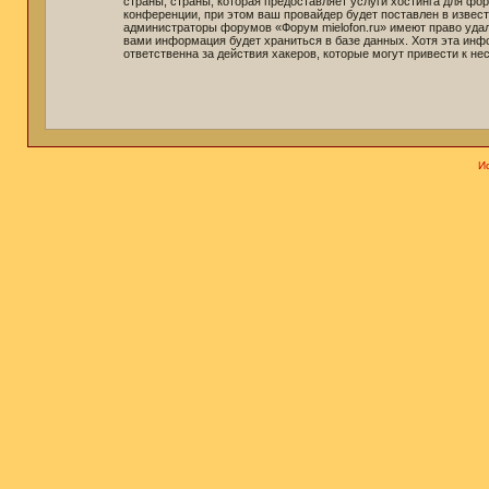
страны, страны, которая предоставляет услуги хостинга для ф
конференции, при этом ваш провайдер будет поставлен в извест
администраторы форумов «Форум mielofon.ru» имеют право удали
вами информация будет храниться в базе данных. Хотя эта инф
ответственна за действия хакеров, которые могут привести к не
И