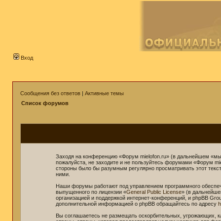
Вход
Сообщения без ответов
|
Активные темы
Список форумов
Заходя на конференцию «Форум mielofon.ru» (в дальнейшем «мы»,
пожалуйста, не заходите и не пользуйтесь форумами «Форум mie
стороны было бы разумным регулярно просматривать этот текст 
ними.
Наши форумы работают под управлением программного обеспече
выпущенного по лицензии «
General Public License
» (в дальнейше
организацией и поддержкой интернет-конференций, и phpBB Grou
дополнительной информацией о phpBB обращайтесь по адресу
h
Вы соглашаетесь не размещать оскорбительных, угрожающих, к