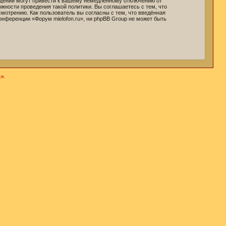
бщений могут привести к вашему немедленному отключению от
жности проведения такой политики. Вы соглашаетесь с тем, что
мотрению. Как пользователь вы согласны с тем, что введённая
онференции «Форум mielofon.ru», ни phpBB Group не может быть
я.