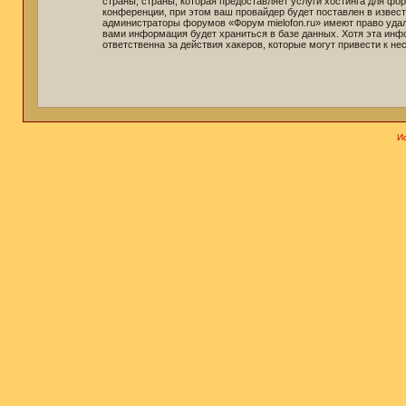
страны, страны, которая предоставляет услуги хостинга для ф
конференции, при этом ваш провайдер будет поставлен в извест
администраторы форумов «Форум mielofon.ru» имеют право удали
вами информация будет храниться в базе данных. Хотя эта инф
ответственна за действия хакеров, которые могут привести к не
И