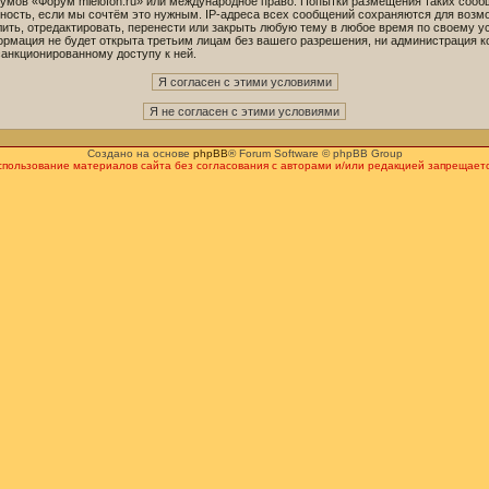
орумов «Форум mielofon.ru» или международное право. Попытки размещения таких соо
ность, если мы сочтём это нужным. IP-адреса всех сообщений сохраняются для возмо
ть, отредактировать, перенести или закрыть любую тему в любое время по своему ус
ормация не будет открыта третьим лицам без вашего разрешения, ни администрация к
санкционированному доступу к ней.
Создано на основе
phpBB
® Forum Software © phpBB Group
спользование материалов сайта без согласования с авторами и/или редакцией запрещаетс