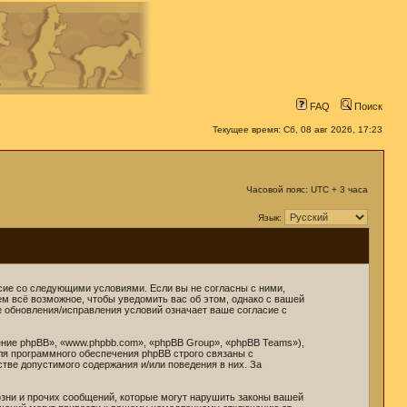
FAQ
Поиск
Текущее время: Сб, 08 авг 2026, 17:23
Часовой пояс: UTC + 3 часа
Язык:
ласие со следующими условиями. Если вы не согласны с ними,
ем всё возможное, чтобы уведомить вас об этом, однако с вашей
е обновления/исправления условий означает ваше согласие с
ние phpBB», «www.phpbb.com», «phpBB Group», «phpBB Teams»),
ля программного обеспечения phpBB строго связаны с
стве допустимого содержания и/или поведения в них. За
зни и прочих сообщений, которые могут нарушить законы вашей