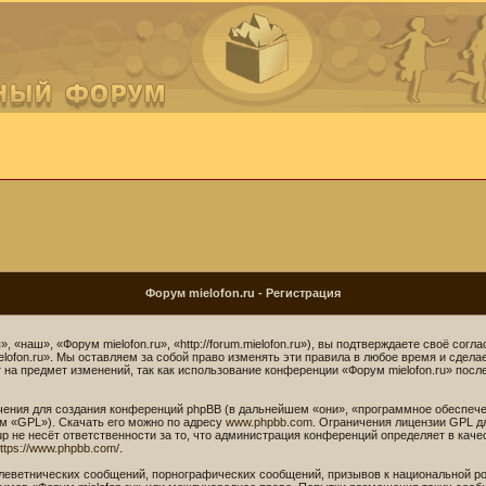
Форум mielofon.ru - Регистрация
 «наш», «Форум mielofon.ru», «http://forum.mielofon.ru»), вы подтверждаете своё сог
lofon.ru». Мы оставляем за собой право изменять эти правила в любое время и сдела
на предмет изменений, так как использование конференции «Форум mielofon.ru» посл
ния для создания конференций phpBB (в дальнейшем «они», «программное обеспече
м «GPL»). Скачать его можно по адресу
www.phpbb.com
. Ограничения лицензии GPL д
p не несёт ответственности за то, что администрация конференций определяет в каче
ttps://www.phpbb.com/
.
леветнических сообщений, порнографических сообщений, призывов к национальной ро