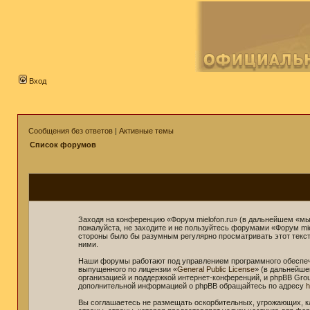
Вход
Сообщения без ответов
|
Активные темы
Список форумов
Заходя на конференцию «Форум mielofon.ru» (в дальнейшем «мы»,
пожалуйста, не заходите и не пользуйтесь форумами «Форум mie
стороны было бы разумным регулярно просматривать этот текст 
ними.
Наши форумы работают под управлением программного обеспече
выпущенного по лицензии «
General Public License
» (в дальнейше
организацией и поддержкой интернет-конференций, и phpBB Grou
дополнительной информацией о phpBB обращайтесь по адресу
h
Вы соглашаетесь не размещать оскорбительных, угрожающих, к