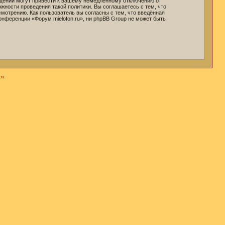
бщений могут привести к вашему немедленному отключению от
жности проведения такой политики. Вы соглашаетесь с тем, что
мотрению. Как пользователь вы согласны с тем, что введённая
онференции «Форум mielofon.ru», ни phpBB Group не может быть
я.