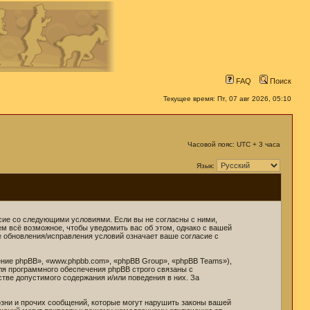
FAQ
Поиск
Текущее время: Пт, 07 авг 2026, 05:10
Часовой пояс: UTC + 3 часа
Язык:
ласие со следующими условиями. Если вы не согласны с ними,
ем всё возможное, чтобы уведомить вас об этом, однако с вашей
е обновления/исправления условий означает ваше согласие с
ние phpBB», «www.phpbb.com», «phpBB Group», «phpBB Teams»),
ля программного обеспечения phpBB строго связаны с
стве допустимого содержания и/или поведения в них. За
зни и прочих сообщений, которые могут нарушить законы вашей