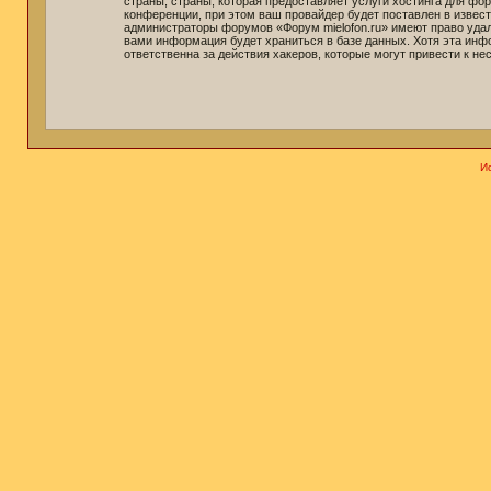
страны, страны, которая предоставляет услуги хостинга для ф
конференции, при этом ваш провайдер будет поставлен в извест
администраторы форумов «Форум mielofon.ru» имеют право удали
вами информация будет храниться в базе данных. Хотя эта инф
ответственна за действия хакеров, которые могут привести к не
И