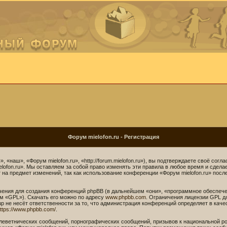
Форум mielofon.ru - Регистрация
 «наш», «Форум mielofon.ru», «http://forum.mielofon.ru»), вы подтверждаете своё сог
lofon.ru». Мы оставляем за собой право изменять эти правила в любое время и сдела
на предмет изменений, так как использование конференции «Форум mielofon.ru» посл
ния для создания конференций phpBB (в дальнейшем «они», «программное обеспече
м «GPL»). Скачать его можно по адресу
www.phpbb.com
. Ограничения лицензии GPL д
p не несёт ответственности за то, что администрация конференций определяет в каче
ttps://www.phpbb.com/
.
леветнических сообщений, порнографических сообщений, призывов к национальной ро