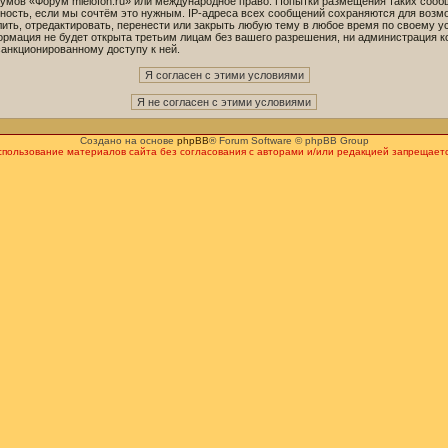
орумов «Форум mielofon.ru» или международное право. Попытки размещения таких соо
ность, если мы сочтём это нужным. IP-адреса всех сообщений сохраняются для возмо
ть, отредактировать, перенести или закрыть любую тему в любое время по своему ус
ормация не будет открыта третьим лицам без вашего разрешения, ни администрация к
санкционированному доступу к ней.
Создано на основе
phpBB
® Forum Software © phpBB Group
спользование материалов сайта без согласования с авторами и/или редакцией запрещаетс