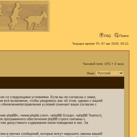
FAQ
Поиск
Текущее время: Пт, 07 авг 2026, 00:21
Часовой пояс: UTC + 3 часа
Язык:
ласие со следующими условиями. Если вы не согласны с ними,
ем всё возможное, чтобы уведомить вас об этом, однако с вашей
е обновления/исправления условий означает ваше согласие с
ние phpBB», «www.phpbb.com», «phpBB Group», «phpBB Teams»),
ля программного обеспечения phpBB строго связаны с
стве допустимого содержания и/или поведения в них. За
зни и прочих сообщений, которые могут нарушить законы вашей