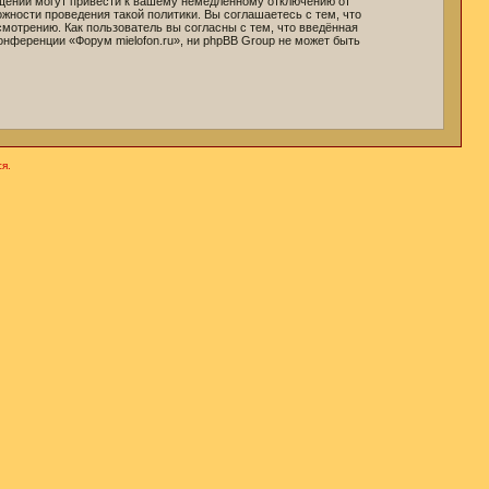
бщений могут привести к вашему немедленному отключению от
жности проведения такой политики. Вы соглашаетесь с тем, что
мотрению. Как пользователь вы согласны с тем, что введённая
онференции «Форум mielofon.ru», ни phpBB Group не может быть
я.