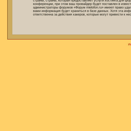
страны, страны, которая предоставляет услуги хостинга для ф
конференции, при этом ваш провайдер будет поставлен в извест
администраторы форумов «Форум mielofon.ru» имеют право удали
вами информация будет храниться в базе данных. Хотя эта инф
ответственна за действия хакеров, которые могут привести к не
И