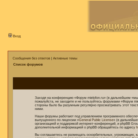
Вход
Сообщения без ответов
|
Активные темы
Список форумов
Заходя на конференцию «Форум mielofon.ru» (в дальнейшем «мы»,
пожалуйста, не заходите и не пользуйтесь форумами «Форум mie
стороны было бы разумным регулярно просматривать этот текст 
ними.
Наши форумы работают под управлением программного обеспече
выпущенного по лицензии «
General Public License
» (в дальнейше
организацией и поддержкой интернет-конференций, и phpBB Grou
дополнительной информацией о phpBB обращайтесь по адресу
h
Вы соглашаетесь не размещать оскорбительных, угрожающих, к