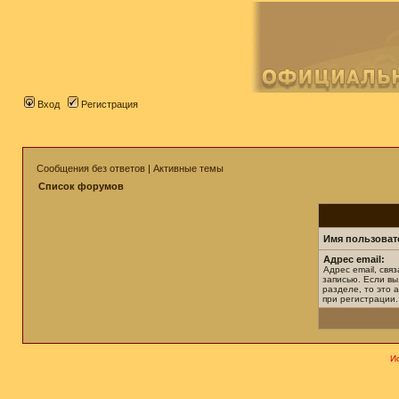
Вход
Регистрация
Сообщения без ответов
|
Активные темы
Список форумов
Имя пользоват
Адрес email:
Адрес email, свя
записью. Если вы
разделе, то это а
при регистрации.
И