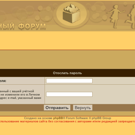
Отослать пароль
еля:
занный с вашей учётной
 не изменили его в Личном
дрес e-mail, указанный вами
Создано на основе
phpBB
® Forum Software © phpBB Group
спользование материалов сайта без согласования с авторами и/или редакцией запрещаетс