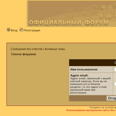
Вход
Регистрация
Сообщения без ответов
|
Активные темы
Список форумов
Имя пользователя:
Адрес email:
Адрес email, связанный с вашей
учётной записью. Если вы не
изменили его в Личном
разделе, то это адрес e-mail,
указанный вами при
регистрации.
Создано на основе
Использование материалов сайта без 