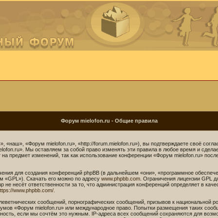
Форум mielofon.ru - Общие правила
 «наш», «Форум mielofon.ru», «http://forum.mielofon.ru»), вы подтверждаете своё сог
lofon.ru». Мы оставляем за собой право изменять эти правила в любое время и сдела
на предмет изменений, так как использование конференции «Форум mielofon.ru» посл
ния для создания конференций phpBB (в дальнейшем «они», «программное обеспече
м «GPL»). Скачать его можно по адресу
www.phpbb.com
. Ограничения лицензии GPL д
p не несёт ответственности за то, что администрация конференций определяет в каче
ttps://www.phpbb.com/
.
леветнических сообщений, порнографических сообщений, призывов к национальной ро
орумов «Форум mielofon.ru» или международное право. Попытки размещения таких соо
ность, если мы сочтём это нужным. IP-адреса всех сообщений сохраняются для возмо