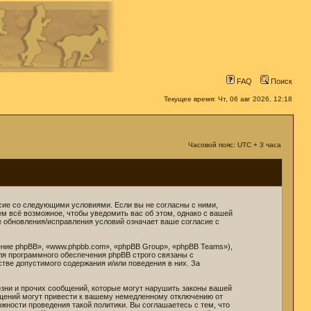
FAQ
Поиск
Текущее время: Чт, 06 авг 2026, 12:18
Часовой пояс: UTC + 3 часа
ласие со следующими условиями. Если вы не согласны с ними,
ем всё возможное, чтобы уведомить вас об этом, однако с вашей
е обновления/исправления условий означает ваше согласие с
ние phpBB», «www.phpbb.com», «phpBB Group», «phpBB Teams»),
ля программного обеспечения phpBB строго связаны с
стве допустимого содержания и/или поведения в них. За
зни и прочих сообщений, которые могут нарушить законы вашей
бщений могут привести к вашему немедленному отключению от
жности проведения такой политики. Вы соглашаетесь с тем, что