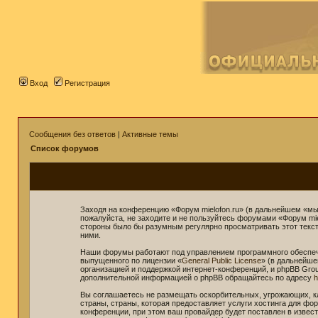
Вход
Регистрация
Сообщения без ответов
|
Активные темы
Список форумов
Заходя на конференцию «Форум mielofon.ru» (в дальнейшем «мы»,
пожалуйста, не заходите и не пользуйтесь форумами «Форум mie
стороны было бы разумным регулярно просматривать этот текст 
ними.
Наши форумы работают под управлением программного обеспече
выпущенного по лицензии «
General Public License
» (в дальнейше
организацией и поддержкой интернет-конференций, и phpBB Grou
дополнительной информацией о phpBB обращайтесь по адресу
h
Вы соглашаетесь не размещать оскорбительных, угрожающих, к
страны, страны, которая предоставляет услуги хостинга для ф
конференции, при этом ваш провайдер будет поставлен в извест