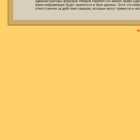
администраторы форумов «Форум mielofon.ru» имеют право удали
вами информация будет храниться в базе данных. Хотя эта инф
ответственна за действия хакеров, которые могут привести к не
И