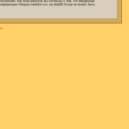
мотрению. Как пользователь вы согласны с тем, что введённая
онференции «Форум mielofon.ru», ни phpBB Group не может быть
я.