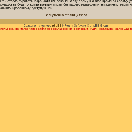
ть, отредактировать, перенести или закрыть любую тему в любое время по своему ус
ормация не будет открыта третьим лицам без вашего разрешения, ни администрация к
санкционированному доступу к ней.
Вернуться на страницу входа
Создано на основе
phpBB
® Forum Software © phpBB Group
спользование материалов сайта без согласования с авторами и/или редакцией запрещаетс