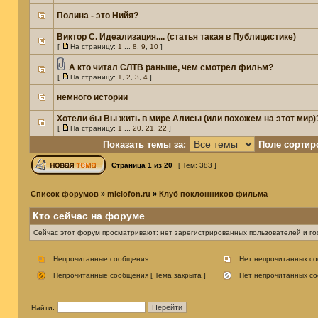
Полина - это Нийя?
Виктор С. Идеализация.... (статья такая в Публицистике)
[
На страницу:
1
...
8
,
9
,
10
]
А кто читал СЛТВ раньше, чем смотрел фильм?
[
На страницу:
1
,
2
,
3
,
4
]
немного истории
Хотели бы Вы жить в мире Алисы (или похожем на этот мир)
[
На страницу:
1
...
20
,
21
,
22
]
Показать темы за:
Поле сортир
Страница
1
из
20
[ Тем: 383 ]
Список форумов
»
mielofon.ru
»
Клуб поклонников фильма
Кто сейчас на форуме
Сейчас этот форум просматривают: нет зарегистрированных пользователей и гос
Непрочитанные сообщения
Нет непрочитанных с
Непрочитанные сообщения [ Тема закрыта ]
Нет непрочитанных со
Найти: