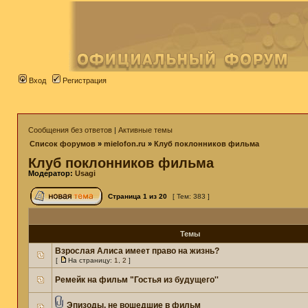
Вход
Регистрация
Сообщения без ответов
|
Активные темы
Список форумов
»
mielofon.ru
»
Клуб поклонников фильма
Клуб поклонников фильма
Модератор:
Usagi
Страница
1
из
20
[ Тем: 383 ]
Темы
Взрослая Алиса имеет право на жизнь?
[
На страницу:
1
,
2
]
Ремейк на фильм "Гостья из будущего''
Эпизоды, не вошедшие в фильм