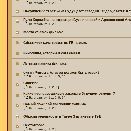
[
На страницу:
1
,
2
]
Обсуждение "Гостьи из будущего" сегодня. Видео, статьи и т
Гуля Королёва - инкарнация Булычёвской и Арсеновской Ал
[
На страницу:
1
,
2
]
Места съемок фильма
Сборничек саудтреков по ГБ нарыл.
Киноляпы, которые я сам нашел
Лучшая критика фильма.
Рядом с Алисой должен быть герой?
Опрос:
[
На страницу:
1
...
4
,
5
,
6
]
Спасибо!
[
На страницу:
1
,
2
,
3
]
Какие несправедливые законы в будущем отменят?
[
На страницу:
1
...
5
,
6
,
7
]
Самый пожилой поклонник фильма.
[
На страницу:
1
,
2
]
Образы реальности в Тайне 3 планеты и ГиБ
Нестыковка
[
На страницу:
1
,
2
]