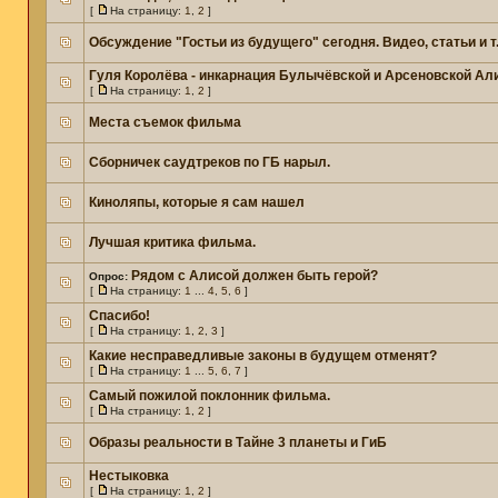
[
На страницу:
1
,
2
]
Обсуждение "Гостьи из будущего" сегодня. Видео, статьи и т
Гуля Королёва - инкарнация Булычёвской и Арсеновской Ал
[
На страницу:
1
,
2
]
Места съемок фильма
Сборничек саудтреков по ГБ нарыл.
Киноляпы, которые я сам нашел
Лучшая критика фильма.
Рядом с Алисой должен быть герой?
Опрос:
[
На страницу:
1
...
4
,
5
,
6
]
Спасибо!
[
На страницу:
1
,
2
,
3
]
Какие несправедливые законы в будущем отменят?
[
На страницу:
1
...
5
,
6
,
7
]
Самый пожилой поклонник фильма.
[
На страницу:
1
,
2
]
Образы реальности в Тайне 3 планеты и ГиБ
Нестыковка
[
На страницу:
1
,
2
]