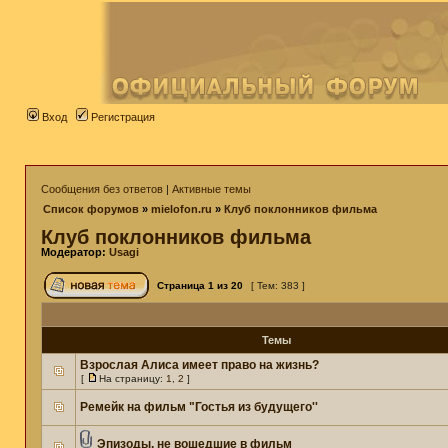
Вход
Регистрация
Сообщения без ответов
|
Активные темы
Список форумов
»
mielofon.ru
»
Клуб поклонников фильма
Клуб поклонников фильма
Модератор:
Usagi
Страница
1
из
20
[ Тем: 383 ]
Темы
Взрослая Алиса имеет право на жизнь?
[
На страницу:
1
,
2
]
Ремейк на фильм "Гостья из будущего''
Эпизоды, не вошедшие в фильм