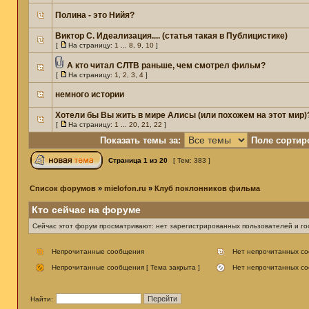
Полина - это Нийя?
Виктор С. Идеализация.... (статья такая в Публицистике)
[
На страницу:
1
...
8
,
9
,
10
]
А кто читал СЛТВ раньше, чем смотрел фильм?
[
На страницу:
1
,
2
,
3
,
4
]
немного истории
Хотели бы Вы жить в мире Алисы (или похожем на этот мир)
[
На страницу:
1
...
20
,
21
,
22
]
Показать темы за:
Поле сортир
Страница
1
из
20
[ Тем: 383 ]
Список форумов
»
mielofon.ru
»
Клуб поклонников фильма
Кто сейчас на форуме
Сейчас этот форум просматривают: нет зарегистрированных пользователей и гос
Непрочитанные сообщения
Нет непрочитанных с
Непрочитанные сообщения [ Тема закрыта ]
Нет непрочитанных со
Найти: