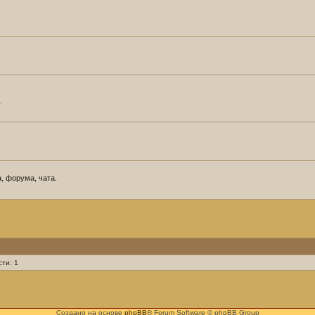
.
, форума, чата.
ти: 1
Создано на основе
phpBB
® Forum Software © phpBB Group