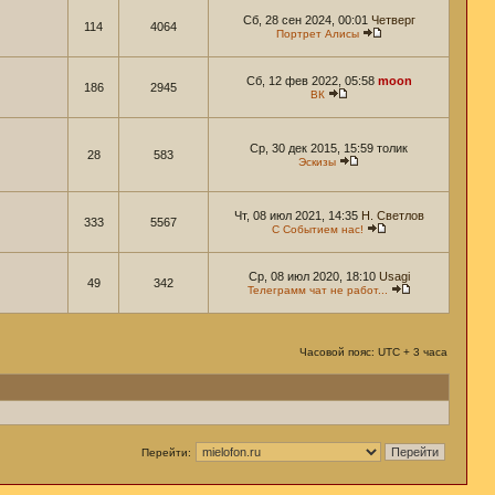
Сб, 28 сен 2024, 00:01
Четверг
114
4064
Портрет Алисы
Сб, 12 фев 2022, 05:58
moon
186
2945
ВК
Ср, 30 дек 2015, 15:59 толик
28
583
Эскизы
Чт, 08 июл 2021, 14:35
Н. Светлов
333
5567
С Событием нас!
Ср, 08 июл 2020, 18:10
Usagi
49
342
Телеграмм чат не работ...
Часовой пояс: UTC + 3 часа
Перейти: