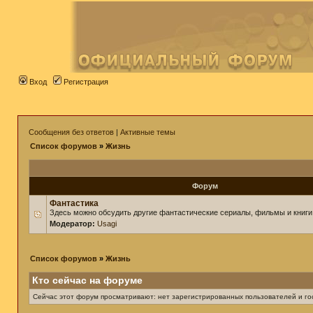
Вход
Регистрация
Сообщения без ответов
|
Активные темы
Список форумов
»
Жизнь
Форум
Фантастика
Здесь можно обсудить другие фантастические сериалы, фильмы и книги
Модератор:
Usagi
Список форумов
»
Жизнь
Кто сейчас на форуме
Сейчас этот форум просматривают: нет зарегистрированных пользователей и гос