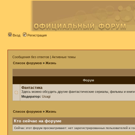
Вход
Регистрация
Сообщения без ответов
|
Активные темы
Список форумов
»
Жизнь
Форум
Фантастика
Здесь можно обсудить другие фантастические сериалы, фильмы и книги
Модератор:
Usagi
Список форумов
»
Жизнь
Кто сейчас на форуме
Сейчас этот форум просматривают: нет зарегистрированных пользователей и гос