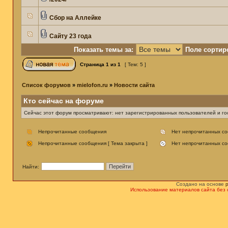
Сбор на Аллейке
Сайту 23 года
Показать темы за:
Поле сортир
Страница
1
из
1
[ Тем: 5 ]
Список форумов
»
mielofon.ru
»
Новости сайта
Кто сейчас на форуме
Сейчас этот форум просматривают: нет зарегистрированных пользователей и гос
Непрочитанные сообщения
Нет непрочитанных с
Непрочитанные сообщения [ Тема закрыта ]
Нет непрочитанных со
Найти:
Создано на основе
Использование материалов сайта без 