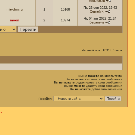
mielofon.ru
Пт, 23 сен 2022, 19:43
mielofon.ru
1
15168
Сергей К.
Чт, 04 авг 2022, 21:24
moon
2
10974
Бецалель
Часовой пояс: UTC + 3 часа
Вы
не можете
начинать темы
Вы
не можете
отвечать на сообщения
Вы
не можете
редактировать свои сообщения
Вы
не можете
удалять свои сообщения
Вы
не можете
добавлять вложения
Перейти:
я.