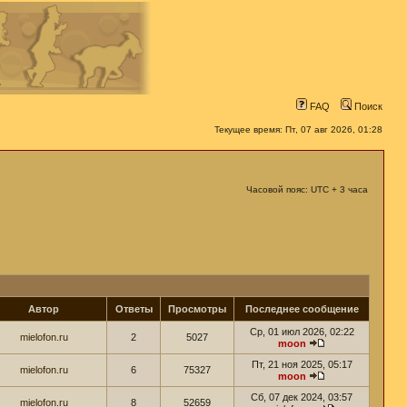
FAQ
Поиск
Текущее время: Пт, 07 авг 2026, 01:28
Часовой пояс: UTC + 3 часа
Автор
Ответы
Просмотры
Последнее сообщение
Ср, 01 июл 2026, 02:22
mielofon.ru
2
5027
moon
Пт, 21 ноя 2025, 05:17
mielofon.ru
6
75327
moon
Сб, 07 дек 2024, 03:57
mielofon.ru
8
52659