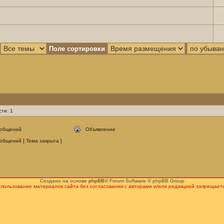
Поле сортировки
ти: 1
ообщений
Объявление
общений [ Тема закрыта ]
Создано на основе
phpBB
® Forum Software © phpBB Group
спользование материалов сайта без согласования с авторами и/или редакцией запрещаетс