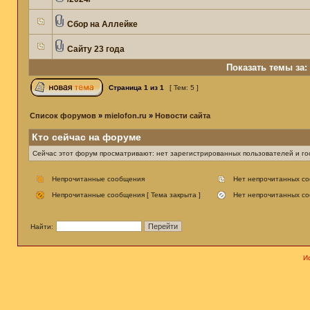
Сбор на Аллейке
Сайту 23 года
Показать темы за:
Страница
1
из
1
[ Тем: 5 ]
Список форумов
»
mielofon.ru
»
Новости сайта
Кто сейчас на форуме
Сейчас этот форум просматривают: нет зарегистрированных пользователей и гос
Непрочитанные сообщения
Нет непрочитанных с
Непрочитанные сообщения [ Тема закрыта ]
Нет непрочитанных со
Найти:
И