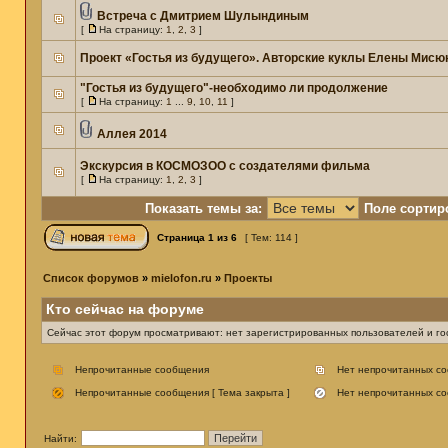
Встреча с Дмитрием Шулындиным
[
На страницу:
1
,
2
,
3
]
Проект «Гостья из будущего». Авторские куклы Елены Мисю
"Гостья из будущего"-необходимо ли продолжение
[
На страницу:
1
...
9
,
10
,
11
]
Аллея 2014
Экскурсия в КОСМОЗОО с создателями фильма
[
На страницу:
1
,
2
,
3
]
Показать темы за:
Поле сортир
Страница
1
из
6
[ Тем: 114 ]
Список форумов
»
mielofon.ru
»
Проекты
Кто сейчас на форуме
Сейчас этот форум просматривают: нет зарегистрированных пользователей и гос
Непрочитанные сообщения
Нет непрочитанных с
Непрочитанные сообщения [ Тема закрыта ]
Нет непрочитанных со
Найти: