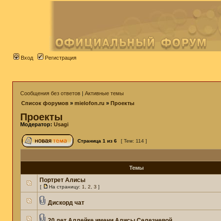
Вход
Регистрация
Сообщения без ответов
|
Активные темы
Список форумов
»
mielofon.ru
»
Проекты
Проекты
Модератор:
Usagi
Страница
1
из
6
[ Тем: 114 ]
Темы
Портрет Алисы
[
На страницу:
1
,
2
,
3
]
Дискорд чат
20 лет Аллейке имени Алисы Селезневой