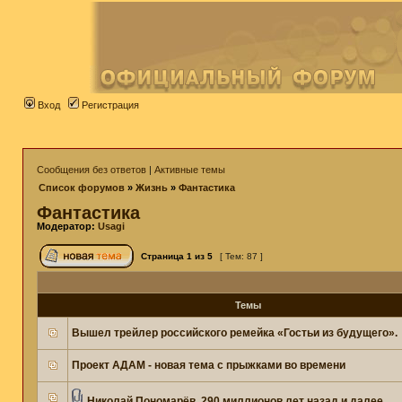
Вход
Регистрация
Сообщения без ответов
|
Активные темы
Список форумов
»
Жизнь
»
Фантастика
Фантастика
Модератор:
Usagi
Страница
1
из
5
[ Тем: 87 ]
Темы
Вышел трейлер российского ремейка «Гостьи из будущего».
Проект АДАМ - новая тема с прыжками во времени
Николай Пономарёв. 290 миллионов лет назад и далее