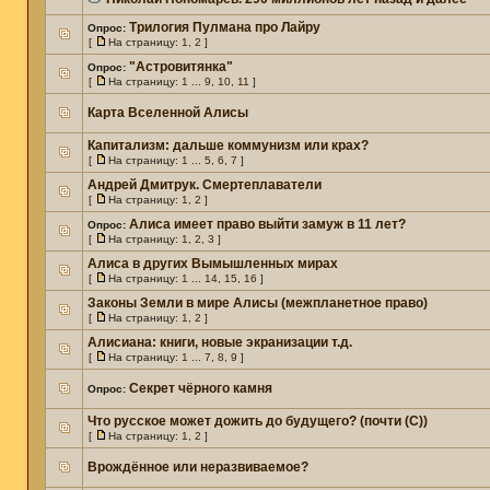
Трилогия Пулмана про Лайру
Опрос:
[
На страницу:
1
,
2
]
"Астровитянка"
Опрос:
[
На страницу:
1
...
9
,
10
,
11
]
Карта Вселенной Алисы
Капитализм: дальше коммунизм или крах?
[
На страницу:
1
...
5
,
6
,
7
]
Андрей Дмитрук. Смертеплаватели
[
На страницу:
1
,
2
]
Алиса имеет право выйти замуж в 11 лет?
Опрос:
[
На страницу:
1
,
2
,
3
]
Алиса в других Вымышленных мирах
[
На страницу:
1
...
14
,
15
,
16
]
Законы Земли в мире Алисы (межпланетное право)
[
На страницу:
1
,
2
]
Алисиана: книги, новые экранизации т.д.
[
На страницу:
1
...
7
,
8
,
9
]
Секрет чёрного камня
Опрос:
Что русское может дожить до будущего? (почти (С))
[
На страницу:
1
,
2
]
Врождённое или неразвиваемое?