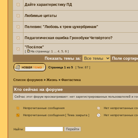
Дайте характеристику ПД
Любимые цитаты
Пелевин: "Любовь к трем цукербринам"
Педагогическая ошибка Грохобуки Четвёртого?
"Посёлок"
[
На страницу:
1
...
4
,
5
,
6
]
Показать темы за:
Поле сортир
Страница
1
из
5
[ Тем: 87 ]
Список форумов
»
Жизнь
»
Фантастика
Кто сейчас на форуме
Сейчас этот форум просматривают: нет зарегистрированных пользователей и гос
Непрочитанные сообщения
Нет непрочитанных с
Непрочитанные сообщения [ Тема закрыта ]
Нет непрочитанных со
Найти: