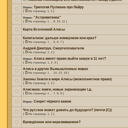
Трилогия Пулмана про Лайру
Опрос:
[
На страницу:
1
,
2
]
"Астровитянка"
Опрос:
[
На страницу:
1
...
9
,
10
,
11
]
Карта Вселенной Алисы
Капитализм: дальше коммунизм или крах?
[
На страницу:
1
...
5
,
6
,
7
]
Андрей Дмитрук. Смертеплаватели
[
На страницу:
1
,
2
]
Алиса имеет право выйти замуж в 11 лет?
Опрос:
[
На страницу:
1
,
2
,
3
]
Алиса в других Вымышленных мирах
[
На страницу:
1
...
14
,
15
,
16
]
Законы Земли в мире Алисы (межпланетное право)
[
На страницу:
1
,
2
]
Алисиана: книги, новые экранизации т.д.
[
На страницу:
1
...
7
,
8
,
9
]
Секрет чёрного камня
Опрос:
Что русское может дожить до будущего? (почти (С))
[
На страницу:
1
,
2
]
Врождённое или неразвиваемое?