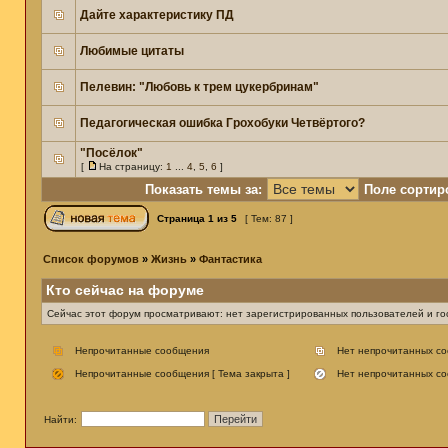
Дайте характеристику ПД
Любимые цитаты
Пелевин: "Любовь к трем цукербринам"
Педагогическая ошибка Грохобуки Четвёртого?
"Посёлок"
[
На страницу:
1
...
4
,
5
,
6
]
Показать темы за:
Поле сортир
Страница
1
из
5
[ Тем: 87 ]
Список форумов
»
Жизнь
»
Фантастика
Кто сейчас на форуме
Сейчас этот форум просматривают: нет зарегистрированных пользователей и гос
Непрочитанные сообщения
Нет непрочитанных с
Непрочитанные сообщения [ Тема закрыта ]
Нет непрочитанных со
Найти: