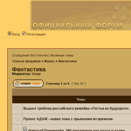
Вход
Регистрация
Сообщения без ответов
|
Активные темы
Список форумов
»
Жизнь
»
Фантастика
Фантастика
Модератор:
Usagi
Страница
1
из
5
[ Тем: 87 ]
Темы
Вышел трейлер российского ремейка «Гостьи из будущего».
Проект АДАМ - новая тема с прыжками во времени
Николай Пономарёв. 290 миллионов лет назад и далее