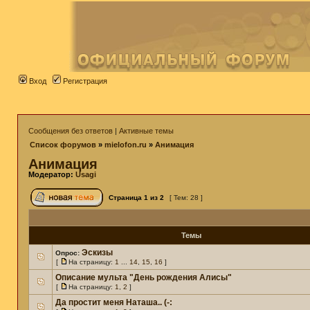
Вход
Регистрация
Сообщения без ответов
|
Активные темы
Список форумов
»
mielofon.ru
»
Анимация
Анимация
Модератор:
Usagi
Страница
1
из
2
[ Тем: 28 ]
Темы
Эскизы
Опрос:
[
На страницу:
1
...
14
,
15
,
16
]
Описание мульта "День рождения Алисы"
[
На страницу:
1
,
2
]
Да простит меня Наташа.. (-: