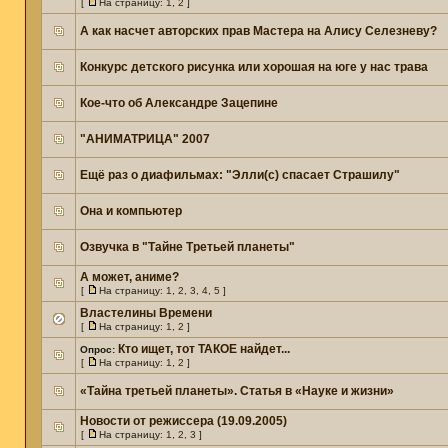
[
На страницу:
1
,
2
]
А как насчет авторских прав Мастера на Алису Селезневу?
Конкурс детского рисунка или хорошая на юге у нас трава
Кое-что об Александре Зацепине
"АНИМАТРИЦА" 2007
Ещё раз о диафильмах: "Элли(с) спасает Страшилу"
Она и компьютер
Озвучка в "Тайне Третьей планеты"
А может, аниме?
[
На страницу:
1
,
2
,
3
,
4
,
5
]
Властелины Времени
[
На страницу:
1
,
2
]
Кто ищет, тот ТАКОЕ найдет...
Опрос:
[
На страницу:
1
,
2
]
«Тайна третьей планеты». Статья в «Науке и жизни»
Новости от режиссера (19.09.2005)
[
На страницу:
1
,
2
,
3
]