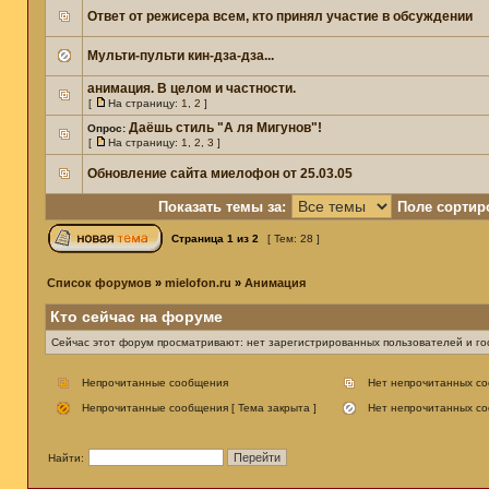
Ответ от режисера всем, кто принял участие в обсуждении
Мульти-пульти кин-дза-дза...
анимация. В целом и частности.
[
На страницу:
1
,
2
]
Даёшь стиль "А ля Мигунов"!
Опрос:
[
На страницу:
1
,
2
,
3
]
Обновление сайта миелофон от 25.03.05
Показать темы за:
Поле сортир
Страница
1
из
2
[ Тем: 28 ]
Список форумов
»
mielofon.ru
»
Анимация
Кто сейчас на форуме
Сейчас этот форум просматривают: нет зарегистрированных пользователей и гос
Непрочитанные сообщения
Нет непрочитанных с
Непрочитанные сообщения [ Тема закрыта ]
Нет непрочитанных со
Найти: